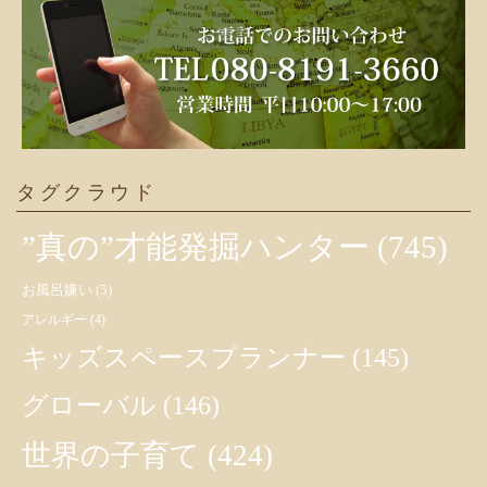
タグクラウド
”真の”才能発掘ハンター
(745)
お風呂嫌い
(5)
アレルギー
(4)
キッズスペースプランナー
(145)
グローバル
(146)
世界の子育て
(424)