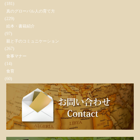
(181)
真のグローバル人の育て方
(229)
絵本・書籍紹介
(97)
親と子のコミュニケーション
(267)
食事マナー
(14)
食育
(60)