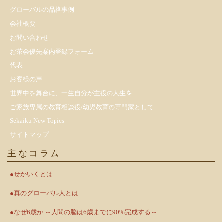
​グローバルの品格事例
会社概要
お問い合わせ
お茶会優先案内登録フォーム
代表
お客様の声
世界中を舞台に、一生自分が主役の人生を
ご家族専属の教育相談役/幼児教育の専門家として
Sekaiku New Topics
サイトマップ
主なコラム
●せかいくとは
●真のグローバル人とは
●なぜ6歳か ～人間の脳は6歳までに90%完成する～