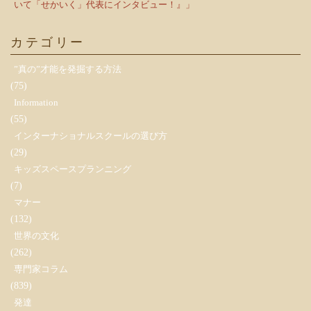
いて「せかいく」代表にインタビュー！』」
カテゴリー
”真の”才能を発掘する方法
(75)
Information
(55)
インターナショナルスクールの選び方
(29)
キッズスペースプランニング
(7)
マナー
(132)
世界の文化
(262)
専門家コラム
(839)
発達