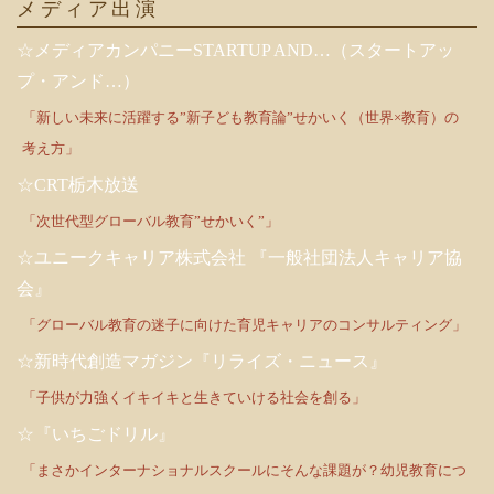
メディア出演
☆メディアカンパニーSTARTUP AND…（スタートアッ
プ・アンド…）
「新しい未来に活躍する”新子ども教育論”せかいく（世界×教育）の
考え方」
☆CRT栃木放送
「次世代型グローバル教育”せかいく”」
☆ユニークキャリア株式会社 『一般社団法人キャリア協
会』
「グローバル教育の迷子に向けた育児キャリアのコンサルティング」
☆新時代創造マガジン『リライズ・ニュース』
「子供が力強くイキイキと生きていける社会を創る」
☆『いちごドリル』
「まさかインターナショナルスクールにそんな課題が？幼児教育につ