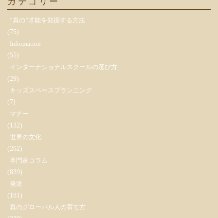
カテゴリー
”真の”才能を発掘する方法
(75)
Information
(55)
インターナショナルスクールの選び方
(29)
キッズスペースプランニング
(7)
マナー
(132)
世界の文化
(262)
専門家コラム
(839)
発達
(181)
真のグローバル人の育て方