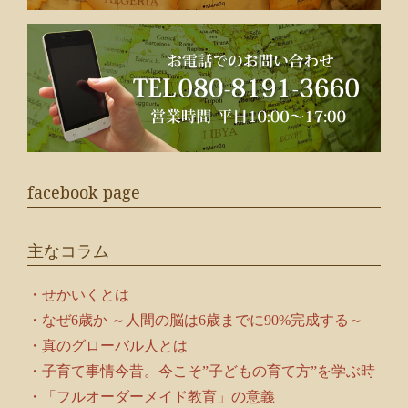
facebook page
主なコラム
・せかいくとは
・なぜ6歳か ～人間の脳は6歳までに90%完成する～
・真のグローバル人とは
・子育て事情今昔。今こそ”子どもの育て方”を学ぶ時
・「フルオーダーメイド教育」の意義