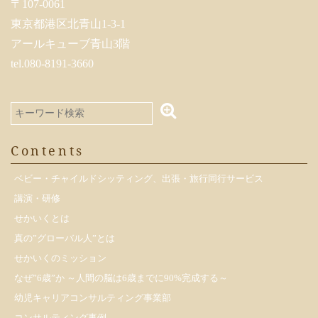
〒107-0061
東京都港区北青山1-3-1
アールキューブ青山3階
tel.080-8191-3660
Contents
ベビー・チャイルドシッティング、出張・旅行同行サービス
講演・研修
せかいくとは
真の”グローバル人”とは
せかいくのミッション
なぜ”6歳”か ～人間の脳は6歳までに90%完成する～
幼児キャリアコンサルティング事業部
コンサルティング事例