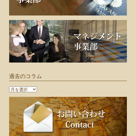
過去のコラム
過
去
の
コ
ラ
ム