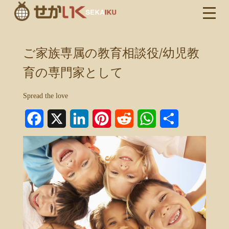
ご家族専属の教育相談役/幼児教
育の専門家として
Spread the love
Facebook
X
LinkedIn
Pinterest
Reddit
WhatsApp
共
有