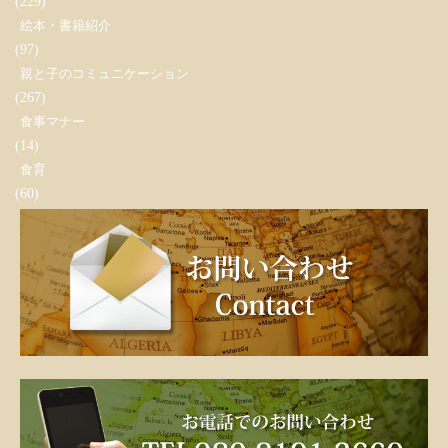
(229)
絵本・書籍紹介
(97)
親と子のコミュニケーション
(267)
食事マナー
(14)
食育
(60)