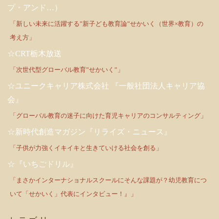
プ・アンド…）
「新しい未来に活躍する”新子ども教育論”せかいく（世界×教育）の
考え方」
☆CRT栃木放送
「次世代型グローバル教育”せかいく”」
☆ユニークキャリア株式会社 『一般社団法人キャリア協
会』
「グローバル教育の迷子に向けた育児キャリアのコンサルティング」
☆新時代創造マガジン『リライズ・ニュース』
「子供が力強くイキイキと生きていける社会を創る」
☆『いちごドリル』
「まさかインターナショナルスクールにそんな課題が？幼児教育につ
いて「せかいく」代表にインタビュー！』」