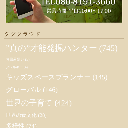
タグクラウド
”真の”才能発掘ハンター
(745)
お風呂嫌い
(5)
アレルギー
(4)
キッズスペースプランナー
(145)
グローバル
(146)
世界の子育て
(424)
世界の食文化
(28)
多様性
(74)