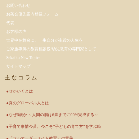
お問い合わせ
お茶会優先案内登録フォーム
代表
お客様の声
世界中を舞台に、一生自分が主役の人生を
ご家族専属の教育相談役/幼児教育の専門家として
Sekaiku New Topics
サイトマップ
主なコラム
●せかいくとは
●真のグローバル人とは
●なぜ6歳か ～人間の脳は6歳までに90%完成する～
●子育て事情今昔。今こそ”子どもの育て方”を学ぶ時
●「フルオーダーメイド教育」の意義