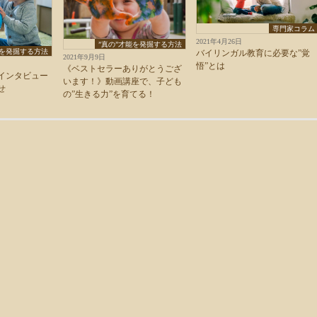
専門家コラム
2021年4月26日
”真の”才能を発掘する方法
能を発掘する方法
バイリンガル教育に必要な”覚
2021年9月9日
悟”とは
《ベストセラーありがとうござ
インタビュー
います！》動画講座で、子ども
せ
の”生きる力”を育てる！