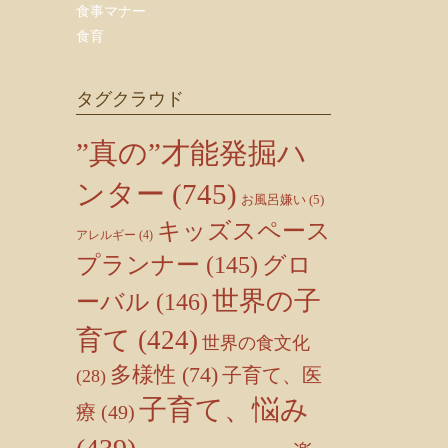
食事マナー
食育
タグクラウド
”真の”才能発掘ハ
ンター
(745)
お風呂嫌い
(5)
キッズスペース
アレルギー
(4)
プランナー
(145)
グロ
世界の子
ーバル
(146)
育て
(424)
世界の食文化
多様性
(74)
子育て、医
(28)
子育て、悩み
療
(49)