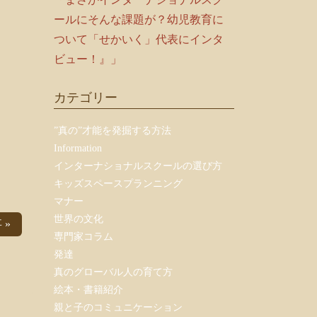
ールにそんな課題が？幼児教育に
ついて「せかいく」代表にインタ
ビュー！』」
カテゴリー
”真の”才能を発掘する方法
Information
インターナショナルスクールの選び方
キッズスペースプランニング
マナー
世界の文化
 »
専門家コラム
発達
真のグローバル人の育て方
絵本・書籍紹介
親と子のコミュニケーション