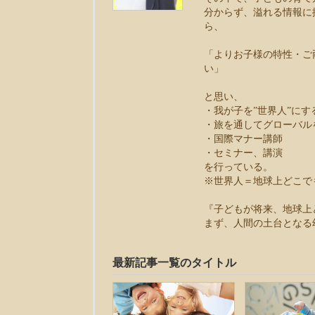
分からず、溢れる情報に
ら、
「よりお子様の特性・ご
い」
と思い、
・我が子を”世界人”に
・旅を通してグローバル
・国際マナー講師
・セミナー、講演
を行っている。
※世界人＝地球上どこで
『子どもが将来、地球上
まず、人間の土台となる
最新記事一覧のタイトル