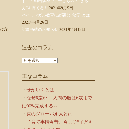
す！》動画講座で、子どもの”生きる
力”を育てる！
2021年9月9日
バイリンガル教育に必要な”覚悟”とは
2021年4月26日
の方
記事掲載のお知らせ
2021年4月12日
過去のコラム
過
去
の
主なコラム
コ
ラ
ム
・
せかいくとは
・
なぜ6歳か ～人間の脳は6歳まで
に90%完成する～
・
真のグローバル人とは
・
子育て事情今昔。今こそ”子ども