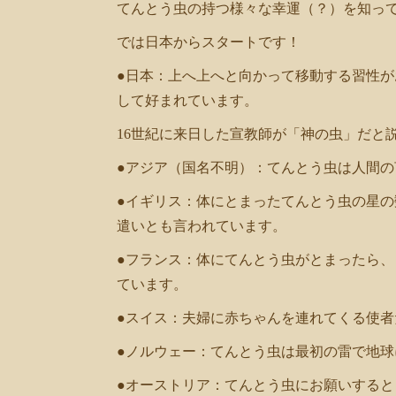
共
てんとう虫の持つ様々な幸運（？）を知っ
では日本からスタートです！
有
●日本：上へ上へと向かって移動する習性
して好まれています。
16世紀に来日した宣教師が「神の虫」だと
●アジア（国名不明）：てんとう虫は人間
●イギリス：体にとまったてんとう虫の星
遣いとも言われています。
●フランス：体にてんとう虫がとまったら
ています。
●スイス：夫婦に赤ちゃんを連れてくる使者
●ノルウェー：てんとう虫は最初の雷で地
●オーストリア：てんとう虫にお願いする