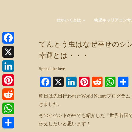
せかいくとは
幼児キャリアコンサ
てんとう虫はなぜ幸せのシ
Facebook
幸運とは・・・
X
Spread the love
LinkedIn
Facebook
X
LinkedIn
Pinterest
Reddit
WhatsA
Pinterest
昨日は先日行われたWorld Natureプ
きました。
Reddit
そのイベントの中でも紹介した「世界各国
WhatsApp
伝えしたいと思います！