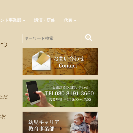
メント事業部
講演・研修
代表
持つ
ただ
はお