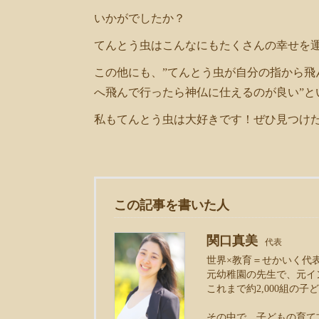
いかがでしたか？
てんとう虫はこんなにもたくさんの幸せを
この他にも、”てんとう虫が自分の指から
へ飛んで行ったら神仏に仕えるのが良い”と
私もてんとう虫は大好きです！ぜひ見つけたら
この記事を書いた人
関口真美
代表
世界×教育＝せかいく代
元幼稚園の先生で、元イ
これまで約2,000組の
その中で、子どもの育て