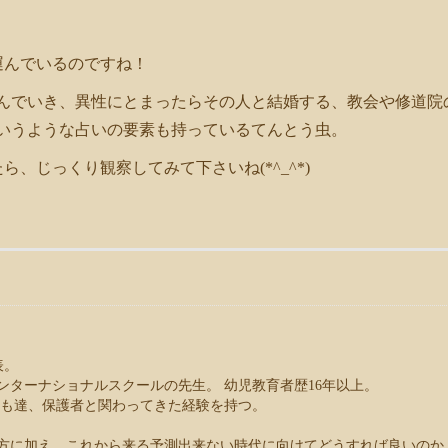
運んでいるのですね！
飛んでいき、異性にとまったらその人と結婚する、教会や修道院
いうような占いの要素も持っているてんとう虫。
、じっくり観察してみて下さいね(*^_^*)
表。
ンターナショナルスクールの先生。 幼児教育者歴16年以上。
子ども達、保護者と関わってきた経験を持つ。
方に加え、これから来る予測出来ない時代に向けてどうすれば良いのか