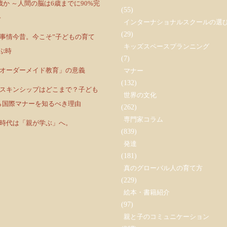
歳か ～人間の脳は6歳までに90%完
(55)
～
インターナショナルスクールの選
(29)
て事情今昔。今こそ”子どもの育て
キッズスペースプランニング
ぶ時
(7)
ルオーダーメイド教育」の意義
マナー
(132)
のスキンシップはどこまで？子ども
世界の文化
ら国際マナーを知るべき理由
(262)
専門家コラム
の時代は「親が学ぶ」へ。
(839)
発達
(181)
真のグローバル人の育て方
(229)
絵本・書籍紹介
(97)
親と子のコミュニケーション