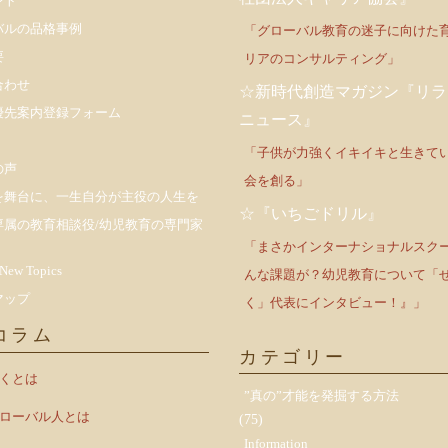
ント
バルの品格事例
「グローバル教育の迷子に向けた
要
リアのコンサルティング」
合わせ
☆新時代創造マガジン『リラ
優先案内登録フォーム
ニュース』
「子供が力強くイキイキと生きて
の声
会を創る」
を舞台に、一生自分が主役の人生を
☆『いちごドリル』
専属の教育相談役/幼児教育の専門家
「まさかインターナショナルスク
 New Topics
んな課題が？幼児教育について「
マップ
く」代表にインタビュー！』」
コラム
カテゴリー
いくとは
”真の”才能を発掘する方法
グローバル人とは
(75)
Information