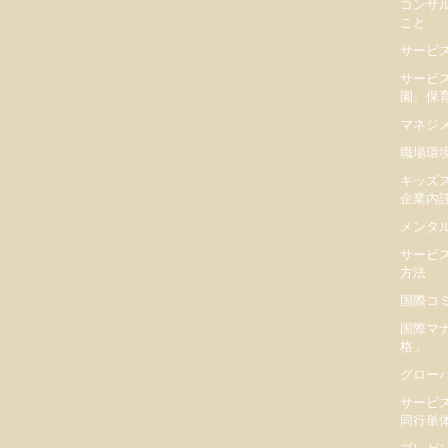
コンサ
こと
サービ
サービ
園、保
マネジ
職場環
キッズ
企業内
メンタ
サービ
方法
国際コ
国際マ
格」
グロー
サービ
同行単