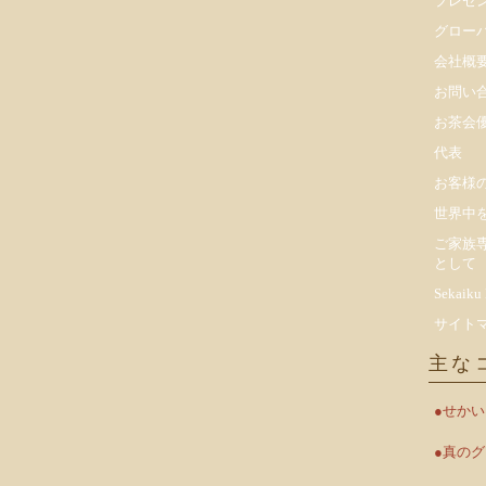
プレゼ
​グロー
会社概
お問い
お茶会
代表
お客様
世界中
ご家族
として
Sekaiku
サイト
主な
●せか
●真の