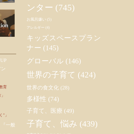
ンター
(745)
お風呂嫌い
(5)
アレルギー
(4)
キッズスペースプラン
ナー
(145)
グローバル
(146)
UP
アン
世界の子育て
(424)
教育
世界の食文化
(28)
方」
多様性
(74)
子育て、医療
(49)
く”」
子育て、悩み
(439)
 『一般