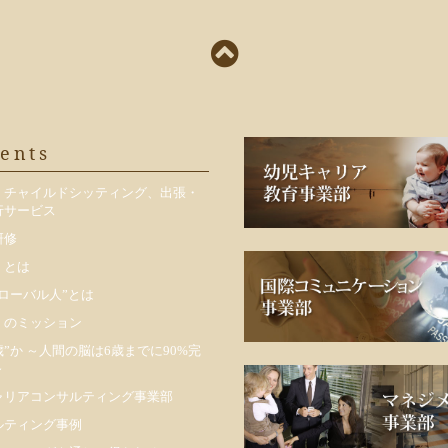
ents
・チャイルドシッティング、出張・
行サービス
研修
くとは
ローバル人”とは
くのミッション
歳”か ～人間の脳は6歳までに90%完
～
ャリアコンサルティング事業部
ルティング事例