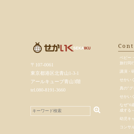
共
有
Cont
ベビー
旅行同
〒107-0061
講演・
東京都港区北青山1-3-1
せかい
アールキューブ青山3階
真の”グ
tel.080-8191-3660
せかい
なぜ”6
成する
幼児キ
コンサ