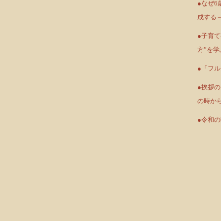
●なぜ6
成する
●子育
方”を学
●「フ
●挨拶
の時か
●令和