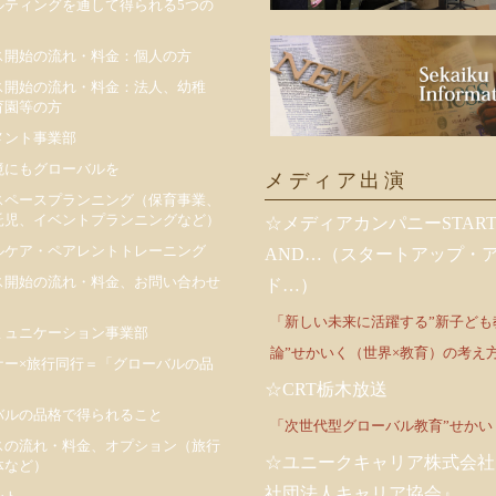
ルティングを通して得られる5つの
ス開始の流れ・料金：個人の方
ス開始の流れ・料金：法人、幼稚
育園等の方
メント事業部
境にもグローバルを
メディア出演
スペースプランニング（保育事業、
託児、イベントプランニングなど）
☆メディアカンパニーSTART
ルケア・ペアレントトレーニング
AND…（スタートアップ・
ス開始の流れ・料金、お問い合わせ
ド…）
「新しい未来に活躍する”新子ども
ミュニケーション事業部
論”せかいく（世界×教育）の考え
ナー×旅行同行＝「グローバルの品
☆CRT栃木放送
バルの品格で得られること
「次世代型グローバル教育”せかい
スの流れ・料金、オプション（旅行
☆ユニークキャリア株式会社
体など）
社団法人キャリア協会』