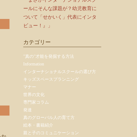
ールにそんな課題が？幼児教育に
ついて「せかいく」代表にインタ
ビュー！』」
カテゴリー
”真の”才能を発掘する方法
Information
インターナショナルスクールの選び方
キッズスペースプランニング
マナー
世界の文化
専門家コラム
発達
真のグローバル人の育て方
絵本・書籍紹介
親と子のコミュニケーション
るか