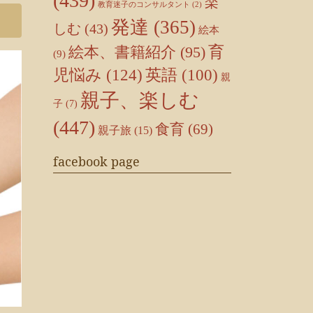
(439)
楽
教育迷子のコンサルタント
(2)
発達
(365)
しむ
(43)
絵本
育
絵本、書籍紹介
(95)
(9)
児悩み
(124)
英語
(100)
親
親子、楽しむ
子
(7)
(447)
食育
(69)
親子旅
(15)
facebook page