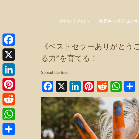
せかいくとは
幼児キャリアコンサ
《ベストセラーありがとうご
Facebook
る力”を育てる！
X
Spread the love
LinkedIn
Facebook
X
LinkedIn
Pinterest
Reddit
WhatsA
Pinterest
Reddit
WhatsApp