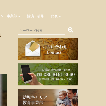
メント事業部
講演・研修
代表
き