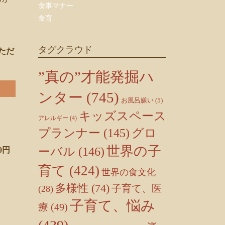
食事マナー
食育
タグクラウド
ただ
”真の”才能発掘ハ
ンター
(745)
お風呂嫌い
(5)
キッズスペース
アレルギー
(4)
プランナー
(145)
グロ
世界の子
ーバル
(146)
0円
育て
(424)
世界の食文化
多様性
(74)
子育て、医
(28)
子育て、悩み
療
(49)