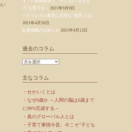
す！》動画講座で、子どもの”生きる
会い
力”を育てる！
2021年9月9日
バイリンガル教育に必要な”覚悟”とは
2021年4月26日
記事掲載のお知らせ
2021年4月12日
。
過去のコラム
過
去
の
主なコラム
コ
ラ
ム
・
せかいくとは
・
なぜ6歳か ～人間の脳は6歳まで
に90%完成する～
・
真のグローバル人とは
・
子育て事情今昔。今こそ”子ども