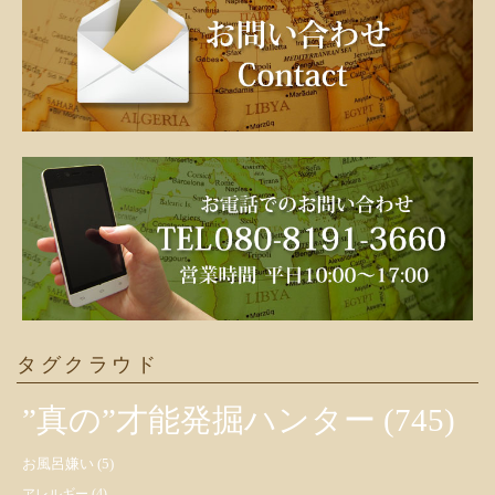
タグクラウド
”真の”才能発掘ハンター
(745)
お風呂嫌い
(5)
アレルギー
(4)