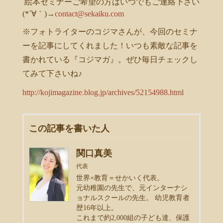
絵本セミナーご希望の方はいつでもご連絡下さい
(*´∀｀)→
contact@sekaiku.com
※フォトライターのコジマさんが、今回のセミナ
ーを記事にしてくれました！いつも素敵な記事を
書かれている『コジマガ』。ぜひ毎日チェックし
てみて下さいね♪
http://kojimagazine.blog.jp/archives/52154988.html
この記事を書いた人
関口真美
代表
世界×教育＝せかいく代表。
元幼稚園の先生で、元インターナシ
ョナルスクールの先生。 幼児教育者
歴16年以上。
これまで約2,000組の子ども達、保護