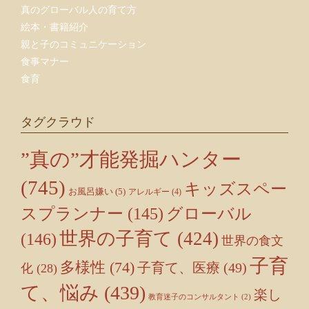
真のグローバル人の育て方
絵本・書籍紹介
親と子のコミュニケーション
食事マナー
食育
タグクラウド
”真の”才能発掘ハンター
(745)
キッズスペー
お風呂嫌い
(5)
アレルギー
(4)
スプランナー
(145)
グローバル
世界の子育て
(424)
(146)
世界の食文
子育
多様性
(74)
子育て、医療
(49)
化
(28)
て、悩み
(439)
楽し
教育迷子のコンサルタント
(2)