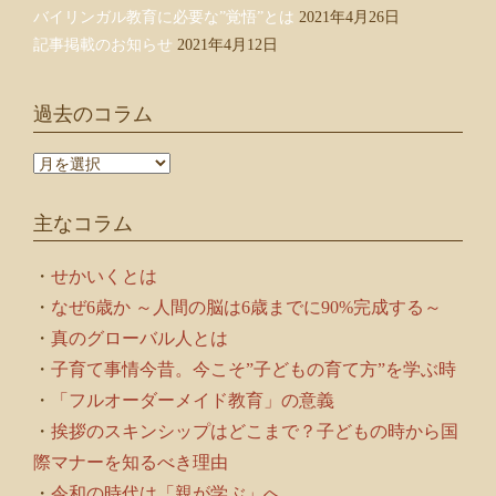
バイリンガル教育に必要な”覚悟”とは
2021年4月26日
記事掲載のお知らせ
2021年4月12日
過去のコラム
過
去
の
主なコラム
コ
ラ
ム
・
せかいくとは
・
なぜ6歳か ～人間の脳は6歳までに90%完成する～
・
真のグローバル人とは
・
子育て事情今昔。今こそ”子どもの育て方”を学ぶ時
・
「フルオーダーメイド教育」の意義
・
挨拶のスキンシップはどこまで？子どもの時から国
際マナーを知るべき理由
・
令和の時代は「親が学ぶ」へ。