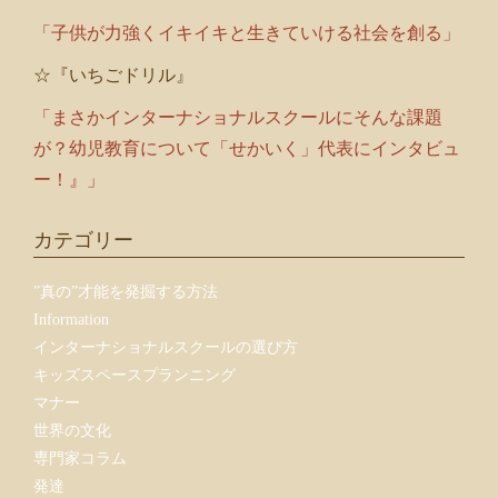
「子供が力強くイキイキと生きていける社会を創る」
☆『いちごドリル』
「まさかインターナショナルスクールにそんな課題
が？幼児教育について「せかいく」代表にインタビュ
ー！』」
カテゴリー
”真の”才能を発掘する方法
Information
インターナショナルスクールの選び方
キッズスペースプランニング
マナー
世界の文化
専門家コラム
発達