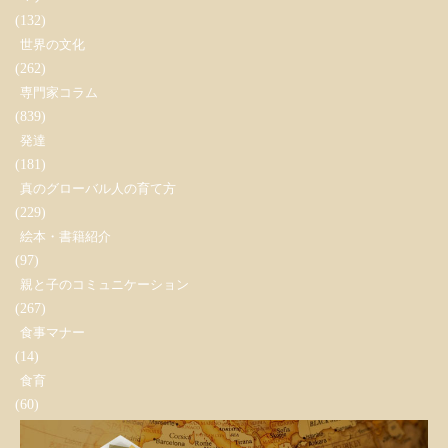
(132)
世界の文化
(262)
専門家コラム
(839)
発達
(181)
真のグローバル人の育て方
(229)
絵本・書籍紹介
(97)
親と子のコミュニケーション
(267)
食事マナー
(14)
食育
(60)