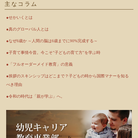
主なコラム
●せかいくとは
●真のグローバル人とは
●なぜ6歳か ～人間の脳は6歳までに90%完成する～
●子育て事情今昔。今こそ”子どもの育て方”を学ぶ時
●「フルオーダーメイド教育」の意義
●挨拶のスキンシップはどこまで？子どもの時から国際マナーを知る
べき理由
●令和の時代は「親が学ぶ」へ。