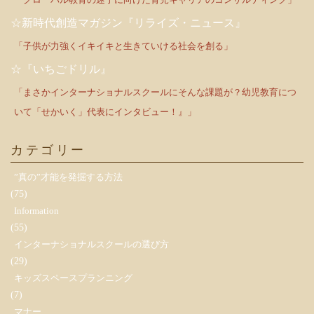
☆新時代創造マガジン『リライズ・ニュース』
「子供が力強くイキイキと生きていける社会を創る」
☆『いちごドリル』
「まさかインターナショナルスクールにそんな課題が？幼児教育につ
いて「せかいく」代表にインタビュー！』」
カテゴリー
”真の”才能を発掘する方法
(75)
Information
(55)
インターナショナルスクールの選び方
(29)
キッズスペースプランニング
(7)
マナー