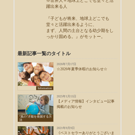
※世界人＝地球上どこでも堂々と活
躍出来る人
『子どもが将来、地球上どこでも
堂々と活躍出来るように、
まず、人間の土台となる幼少期をし
っかり固める。』がモットー。
最新記事一覧のタイトル
2026年7月17日
☆2026年夏季休暇のお知らせ☆
Information
2025年1月15日
【メディア情報】インタビュー記事
掲載のお知らせ
”真の”才能を発掘する方
法
2021年9月9日
《ベストセラーありがとうございま