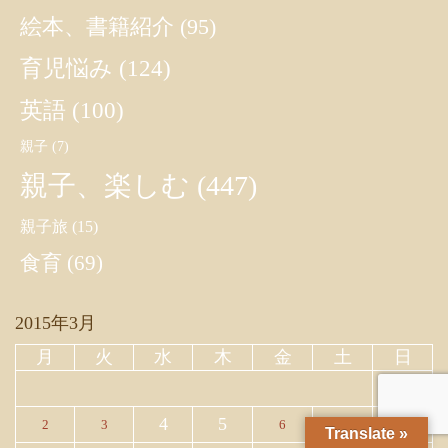
絵本、書籍紹介
(95)
育児悩み
(124)
英語
(100)
親子
(7)
親子、楽しむ
(447)
親子旅
(15)
食育
(69)
2015年3月
月
火
水
木
金
土
日
1
4
5
2
3
6
7
8
Translate »