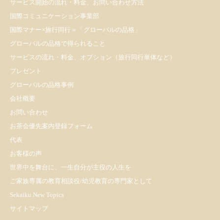
サービス開始の流れ・料金、お問い合わせ方法
国際コミュニケーション事業部
国際マナー×旅行同行＝「グローバルの品格」
グローバルの品格で得られること
サービスの流れ・料金、オプション（旅行同行単体など）
プレゼント
​グローバルの品格事例
会社概要
お問い合わせ
お茶会優先案内登録フォーム
代表
お客様の声
世界中を舞台に、一生自分が主役の人生を
ご家族専属の教育相談役/幼児教育の専門家として
Sekaiku New Topics
サイトマップ