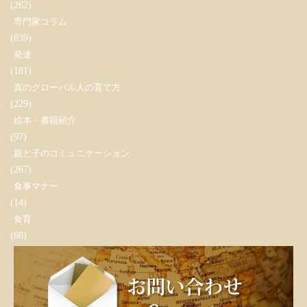
(262)
専門家コラム
(839)
発達
(181)
真のグローバル人の育て方
(229)
絵本・書籍紹介
(97)
親と子のコミュニケーション
(267)
食事マナー
(14)
食育
(60)