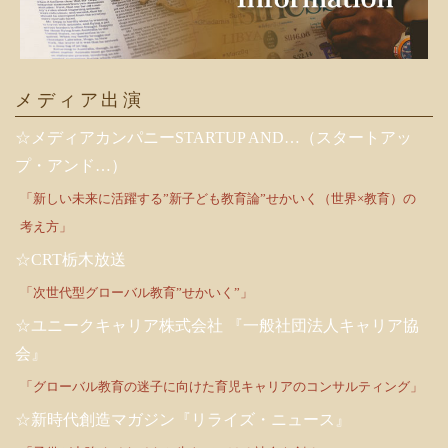
メディア出演
☆メディアカンパニーSTARTUP AND…（スタートアッ
プ・アンド…）
「新しい未来に活躍する”新子ども教育論”せかいく（世界×教育）の
考え方」
☆CRT栃木放送
「次世代型グローバル教育”せかいく”」
☆ユニークキャリア株式会社 『一般社団法人キャリア協
会』
「グローバル教育の迷子に向けた育児キャリアのコンサルティング」
☆新時代創造マガジン『リライズ・ニュース』