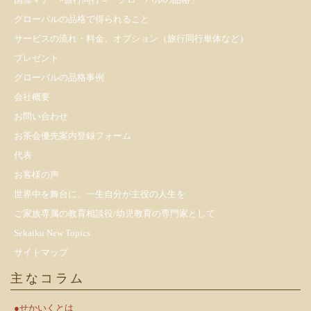
グローバルの品格で得られること
サービスの流れ・料金、オプション（旅行同行単体など）
プレゼント
​グローバルの品格事例
会社概要
お問い合わせ
お茶会優先案内登録フォーム
代表
お客様の声
世界中を舞台に、一生自分が主役の人生を
ご家族専属の教育相談役/幼児教育の専門家として
Sekaiku New Topics
サイトマップ
主なコラム
●せかいくとは