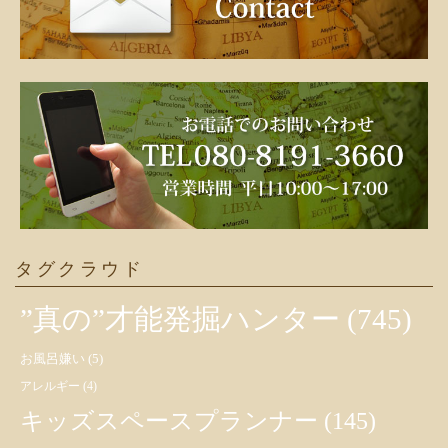
タグクラウド
”真の”才能発掘ハンター
(745)
お風呂嫌い
(5)
アレルギー
(4)
キッズスペースプランナー
(145)