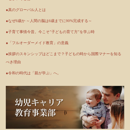
●真のグローバル人とは
●なぜ6歳か ～人間の脳は6歳までに90%完成する～
●子育て事情今昔。今こそ”子どもの育て方”を学ぶ時
●「フルオーダーメイド教育」の意義
●挨拶のスキンシップはどこまで？子どもの時から国際マナーを知る
べき理由
●令和の時代は「親が学ぶ」へ。