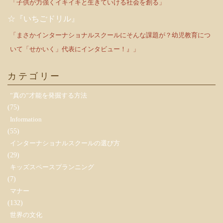
「子供が力強くイキイキと生きていける社会を創る」
☆『いちごドリル』
「まさかインターナショナルスクールにそんな課題が？幼児教育につ
いて「せかいく」代表にインタビュー！』」
カテゴリー
”真の”才能を発掘する方法
(75)
Information
(55)
インターナショナルスクールの選び方
(29)
キッズスペースプランニング
(7)
マナー
(132)
世界の文化