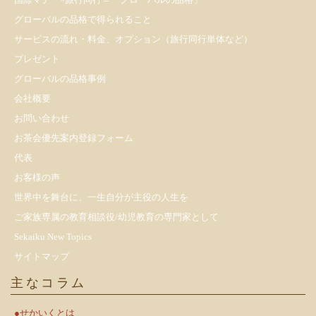
グローバルの品格で得られること
サービスの流れ・料金、オプション（旅行同行単体など）
プレゼント
​グローバルの品格事例
会社概要
お問い合わせ
お茶会優先案内登録フォーム
代表
お客様の声
世界中を舞台に、一生自分が主役の人生を
ご家族専属の教育相談役/幼児教育の専門家として
Sekaiku New Topics
サイトマップ
主なコラム
●せかいくとは