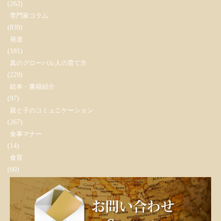
(262)
専門家コラム
(839)
発達
(181)
真のグローバル人の育て方
(229)
絵本・書籍紹介
(97)
親と子のコミュニケーション
(267)
食事マナー
(14)
食育
(60)