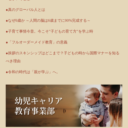
●真のグローバル人とは
●なぜ6歳か ～人間の脳は6歳までに90%完成する～
●子育て事情今昔。今こそ”子どもの育て方”を学ぶ時
●「フルオーダーメイド教育」の意義
●挨拶のスキンシップはどこまで？子どもの時から国際マナーを知る
べき理由
●令和の時代は「親が学ぶ」へ。