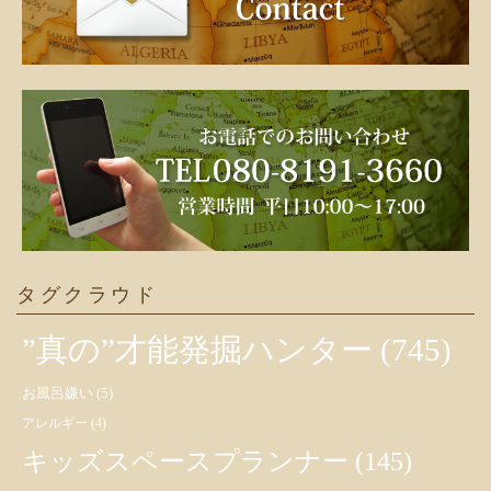
タグクラウド
”真の”才能発掘ハンター
(745)
お風呂嫌い
(5)
アレルギー
(4)
キッズスペースプランナー
(145)