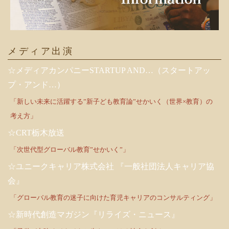
メディア出演
☆メディアカンパニーSTARTUP AND…（スタートアッ
プ・アンド…）
「新しい未来に活躍する”新子ども教育論”せかいく（世界×教育）の
考え方」
☆CRT栃木放送
「次世代型グローバル教育”せかいく”」
☆ユニークキャリア株式会社 『一般社団法人キャリア協
会』
「グローバル教育の迷子に向けた育児キャリアのコンサルティング」
☆新時代創造マガジン『リライズ・ニュース』