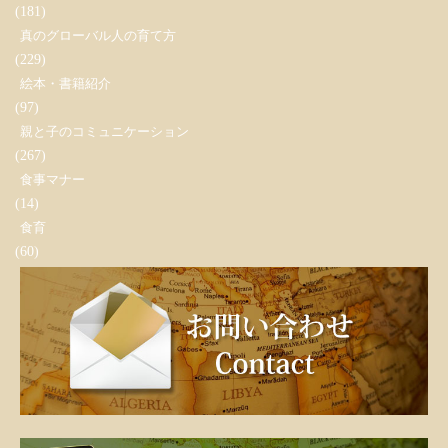
(181)
真のグローバル人の育て方
(229)
絵本・書籍紹介
(97)
親と子のコミュニケーション
(267)
食事マナー
(14)
食育
(60)