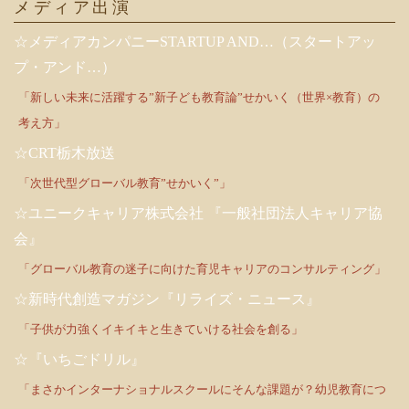
メディア出演
☆メディアカンパニーSTARTUP AND…（スタートアッ
プ・アンド…）
「新しい未来に活躍する”新子ども教育論”せかいく（世界×教育）の
考え方」
☆CRT栃木放送
「次世代型グローバル教育”せかいく”」
☆ユニークキャリア株式会社 『一般社団法人キャリア協
会』
「グローバル教育の迷子に向けた育児キャリアのコンサルティング」
☆新時代創造マガジン『リライズ・ニュース』
「子供が力強くイキイキと生きていける社会を創る」
☆『いちごドリル』
「まさかインターナショナルスクールにそんな課題が？幼児教育につ