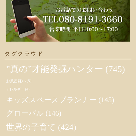
タグクラウド
”真の”才能発掘ハンター
(745)
お風呂嫌い
(5)
アレルギー
(4)
キッズスペースプランナー
(145)
グローバル
(146)
世界の子育て
(424)