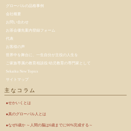
​グローバルの品格事例
会社概要
お問い合わせ
お茶会優先案内登録フォーム
代表
お客様の声
世界中を舞台に、一生自分が主役の人生を
ご家族専属の教育相談役/幼児教育の専門家として
Sekaiku New Topics
サイトマップ
主なコラム
●せかいくとは
●真のグローバル人とは
●なぜ6歳か ～人間の脳は6歳までに90%完成する～