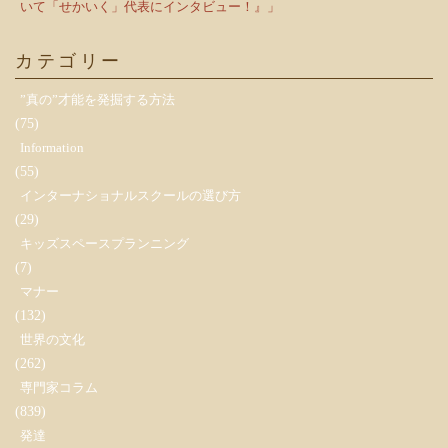
いて「せかいく」代表にインタビュー！』」
カテゴリー
”真の”才能を発掘する方法
(75)
Information
(55)
インターナショナルスクールの選び方
(29)
キッズスペースプランニング
(7)
マナー
(132)
世界の文化
(262)
専門家コラム
(839)
発達