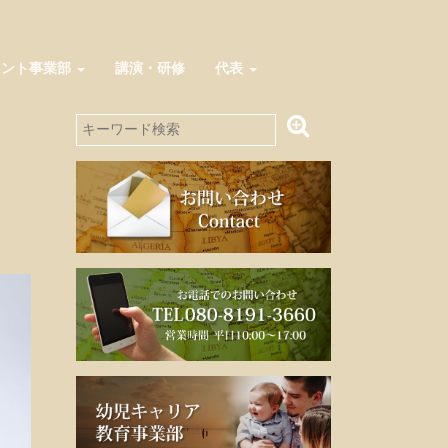
メント事業部
講演・研修
代表
。