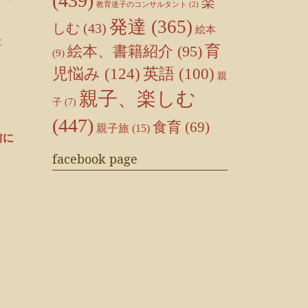
(439)
楽
教育迷子のコンサルタント
(2)
発達
(365)
しむ
(43)
絵本
た
育
絵本、書籍紹介
(95)
(9)
児悩み
(124)
英語
(100)
親
親子、楽しむ
子
(7)
(447)
食育
(69)
親子旅
(15)
前に
facebook page