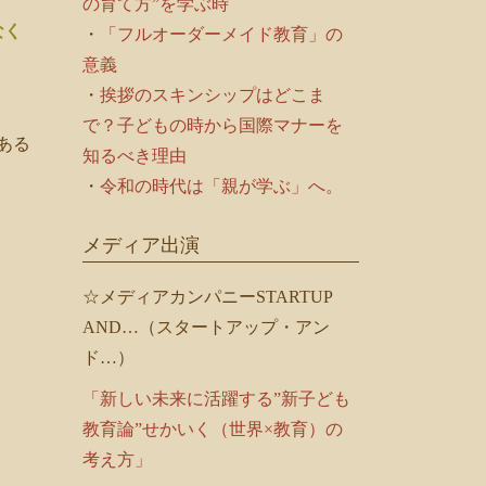
の育て方”を学ぶ時
なく
・
「フルオーダーメイド教育」の
意義
・
挨拶のスキンシップはどこま
で？子どもの時から国際マナーを
ある
知るべき理由
・
令和の時代は「親が学ぶ」へ。
メディア出演
」
☆メディアカンパニーSTARTUP
AND…（スタートアップ・アン
ド…）
「新しい未来に活躍する”新子ども
教育論”せかいく（世界×教育）の
考え方」