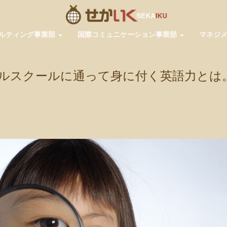
ルティング事業部
国際コミュニケーション事業部
マネジ
ナルスクールに通って身に付く英語力とは
pp
共
有