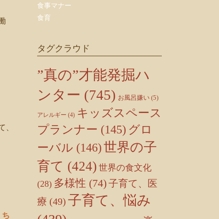
食事マナー
食育
働
タグクラウド
”真の”才能発掘ハ
ンター
(745)
お風呂嫌い
(5)
キッズスペース
アレルギー
(4)
て、
プランナー
(145)
グロ
世界の子
ーバル
(146)
育て
(424)
世界の食文化
多様性
(74)
子育て、医
(28)
子育て、悩み
療
(49)
、ち