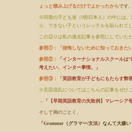
ょっと積み上げるだけでよかったから
です
※同期の子ども達（9割日本人）の中には、
り、できない子というレッテルを貼られて
この辺りは私の過去記事を参照にしていた
参照①：
「後悔しないために知っておきた
参照②：
「インターナショナルスクールは”
考えたい、インター事情。」
参照③：
「英語教育が子どもにもたらす弊
※言語混乱についてはこちらの記事をぜひ
→
「【早期英語教育の失敗例】マレーシア
そして例のごとく、
「Grammar（グラマー/文法）なんて大