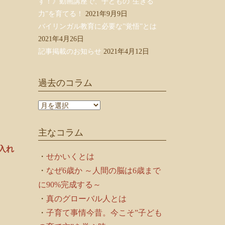
す！》動画講座で、子どもの”生きる
力”を育てる！
2021年9月9日
バイリンガル教育に必要な”覚悟”とは
2021年4月26日
記事掲載のお知らせ
2021年4月12日
過去のコラム
過
去
の
主なコラム
コ
ラ
入れ
ム
・
せかいくとは
・
なぜ6歳か ～人間の脳は6歳まで
に90%完成する～
・
真のグローバル人とは
・
子育て事情今昔。今こそ”子ども