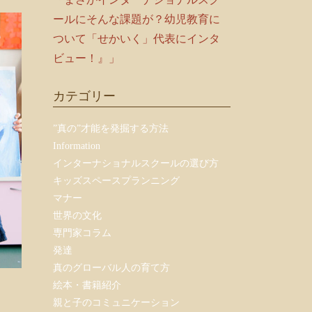
ールにそんな課題が？幼児教育に
ついて「せかいく」代表にインタ
ビュー！』」
カテゴリー
”真の”才能を発掘する方法
Information
インターナショナルスクールの選び方
キッズスペースプランニング
マナー
世界の文化
専門家コラム
発達
真のグローバル人の育て方
絵本・書籍紹介
親と子のコミュニケーション