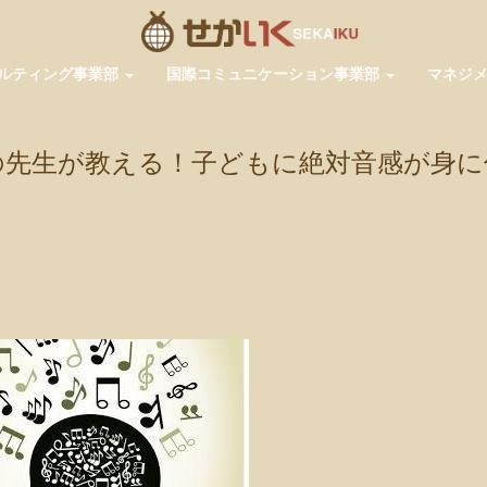
ルティング事業部
国際コミュニケーション事業部
マネジ
の先生が教える！子どもに絶対音感が身に
pp
共
有