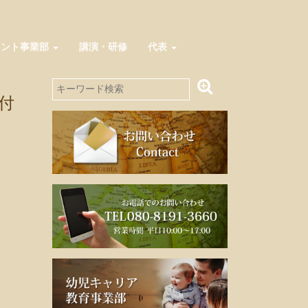
メント事業部
講演・研修
代表
付