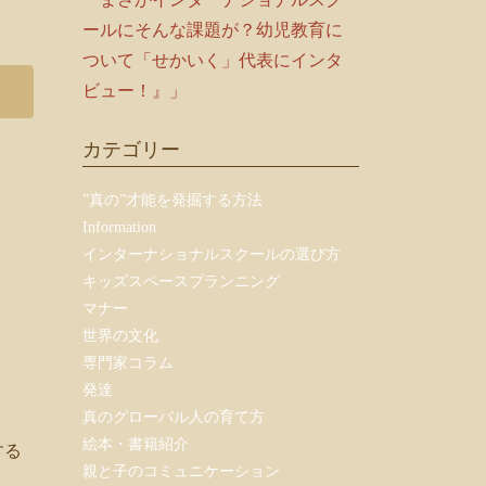
ールにそんな課題が？幼児教育に
ついて「せかいく」代表にインタ
ビュー！』」
カテゴリー
”真の”才能を発掘する方法
Information
インターナショナルスクールの選び方
キッズスペースプランニング
マナー
世界の文化
専門家コラム
発達
真のグローバル人の育て方
絵本・書籍紹介
する
親と子のコミュニケーション