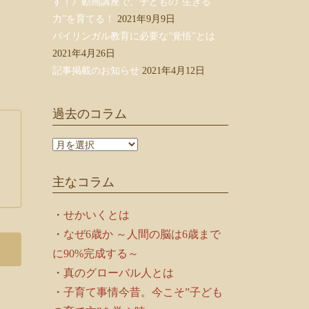
す！》動画講座で、子どもの”生きる
力”を育てる！
2021年9月9日
バイリンガル教育に必要な”覚悟”とは
2021年4月26日
記事掲載のお知らせ
2021年4月12日
過去のコラム
過
去
の
主なコラム
コ
ラ
ム
・
せかいくとは
・
なぜ6歳か ～人間の脳は6歳まで
に90%完成する～
・
真のグローバル人とは
・
子育て事情今昔。今こそ”子ども