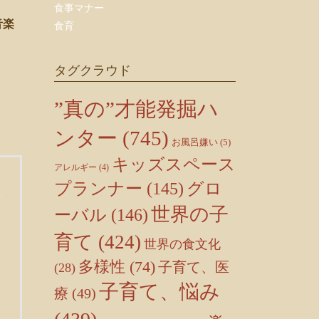
食事マナー
音楽
食育
タグクラウド
”真の”才能発掘ハ
ンター
(745)
お風呂嫌い
(5)
キッズスペース
アレルギー
(4)
プランナー
(145)
グロ
世界の子
ーバル
(146)
育て
(424)
世界の食文化
多様性
(74)
子育て、医
(28)
子育て、悩み
療
(49)