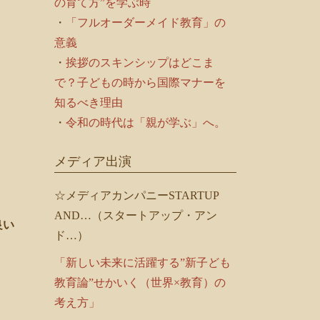
の育て方”を学ぶ時
・
「フルオーダーメイド教育」の
意義
・
挨拶のスキンシップはどこま
で？子どもの時から国際マナーを
知るべき理由
・
令和の時代は「親が学ぶ」へ。
メディア出演
☆メディアカンパニーSTARTUP
AND…（スタートアップ・アン
良い
ド…）
「新しい未来に活躍する”新子ども
教育論”せかいく（世界×教育）の
。
考え方」