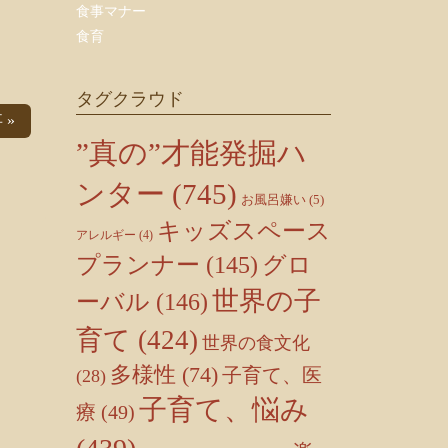
食事マナー
食育
タグクラウド
 »
”真の”才能発掘ハ
ンター
(745)
お風呂嫌い
(5)
キッズスペース
アレルギー
(4)
プランナー
(145)
グロ
世界の子
ーバル
(146)
育て
(424)
世界の食文化
多様性
(74)
子育て、医
(28)
子育て、悩み
療
(49)