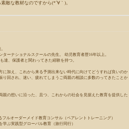
敵な教材なのですから(*´∀｀)。
表。
ンターナショナルスクールの先生。 幼児教育者歴16年以上。
子ども達、保護者と関わってきた経験を持つ。
方に加え、これから来る予測出来ない時代に向けてどうすれば良いのか
振り回され、迷い、疲れてしまうご両親の相談に多数のってきたことか
両親の想いに沿った、且つ、これからの社会を見据えた教育を提供した
するフルオーダーメイド教育コンサル（ペアレントトレーニング）
を学ぶ実践型グローバル教育（旅行同行）