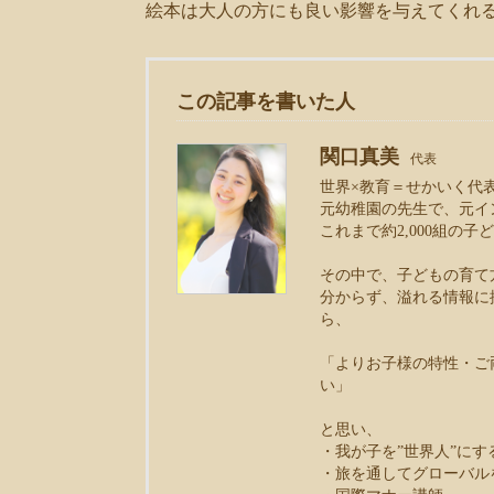
絵本は大人の方にも良い影響を与えてくれる素
この記事を書いた人
関口真美
代表
世界×教育＝せかいく代
元幼稚園の先生で、元イ
これまで約2,000組の
その中で、子どもの育て
分からず、溢れる情報に
ら、
「よりお子様の特性・ご
い」
と思い、
・我が子を”世界人”に
・旅を通してグローバル