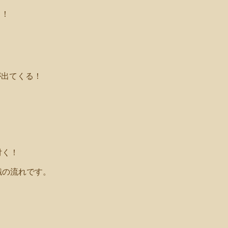
う！
が出てくる！
！
付く！
識の流れです。