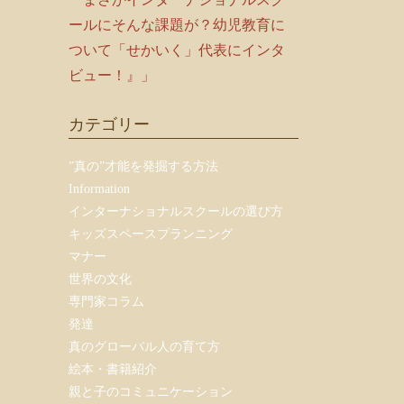
ールにそんな課題が？幼児教育に
ついて「せかいく」代表にインタ
ビュー！』」
カテゴリー
”真の”才能を発掘する方法
Information
インターナショナルスクールの選び方
キッズスペースプランニング
マナー
世界の文化
専門家コラム
発達
真のグローバル人の育て方
絵本・書籍紹介
親と子のコミュニケーション