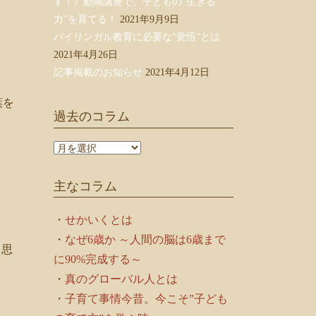
す！》動画講座で、子どもの”生きる
力”を育てる！
2021年9月9日
バイリンガル教育に必要な”覚悟”とは
2021年4月26日
記事掲載のお知らせ
2021年4月12日
葉を
過去のコラム
過
去
の
主なコラム
コ
ラ
ム
・
せかいくとは
・
なぜ6歳か ～人間の脳は6歳まで
と思
に90%完成する～
・
真のグローバル人とは
・
子育て事情今昔。今こそ”子ども