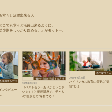
も堂々と活躍出来る人
どこでも堂々と活躍出来るように、
幼少期をしっかり固める。』がモットー。
専門家コラム
2021年4月26日
”真の”才能を発掘する方法
能を発掘する方法
バイリンガル教育に必要な”覚
2021年9月9日
悟”とは
《ベストセラーありがとうござ
インタビュー
います！》動画講座で、子ども
せ
の”生きる力”を育てる！