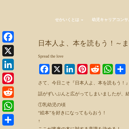
せかいくとは
幼児キャリアコンサ
日本人よ、本を読もう！～
Facebook
Spread the love
X
Facebook
X
LinkedIn
Pinterest
Reddit
WhatsA
LinkedIn
さて、今日こそ『日本人よ、本を読もう！
Pinterest
話がずいぶんと広がってしまいましたが、
Reddit
①乳幼児の頃
“絵本”を好きになってもらおう！
WhatsApp
↑
ここが将来の本に対する意識を決める！