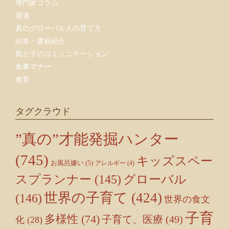
専門家コラム
発達
真のグローバル人の育て方
絵本・書籍紹介
親と子のコミュニケーション
食事マナー
食育
タグクラウド
”真の”才能発掘ハンター
(745)
キッズスペー
お風呂嫌い
(5)
アレルギー
(4)
スプランナー
(145)
グローバル
世界の子育て
(424)
(146)
世界の食文
子育
多様性
(74)
子育て、医療
(49)
化
(28)