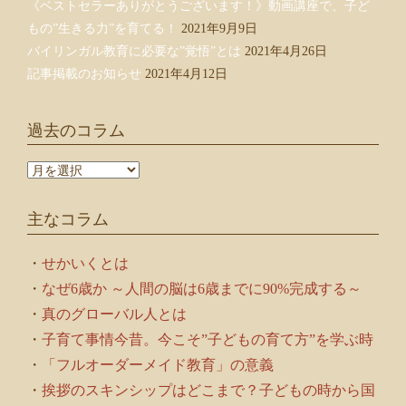
《ベストセラーありがとうございます！》動画講座で、子ど
もの”生きる力”を育てる！
2021年9月9日
バイリンガル教育に必要な”覚悟”とは
2021年4月26日
記事掲載のお知らせ
2021年4月12日
過去のコラム
過
去
の
主なコラム
コ
ラ
ム
・
せかいくとは
・
なぜ6歳か ～人間の脳は6歳までに90%完成する～
・
真のグローバル人とは
・
子育て事情今昔。今こそ”子どもの育て方”を学ぶ時
・
「フルオーダーメイド教育」の意義
・
挨拶のスキンシップはどこまで？子どもの時から国