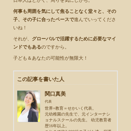
日本人はとかく、周りを気にしがち。
何事も周囲を気にして焦ることなく堂々と、その
子、その子に合ったペースで
進んでいってくださ
いね！
それが、
グローバルで活躍するために必要なマイ
ンドでもある
のですから。
子ども＆あなたの可能性が無限大！
この記事を書いた人
関口真美
代表
世界×教育＝せかいく代表。
元幼稚園の先生で、元インターナシ
ョナルスクールの先生。 幼児教育者
歴16年以上。