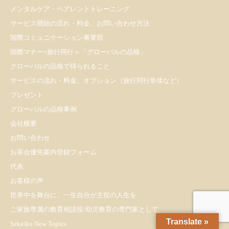
メンタルケア・ペアレントトレーニング
サービス開始の流れ・料金、お問い合わせ方法
国際コミュニケーション事業部
国際マナー×旅行同行＝「グローバルの品格」
グローバルの品格で得られること
サービスの流れ・料金、オプション（旅行同行単体など）
プレゼント
​グローバルの品格事例
会社概要
お問い合わせ
お茶会優先案内登録フォーム
代表
お客様の声
世界中を舞台に、一生自分が主役の人生を
ご家族専属の教育相談役/幼児教育の専門家として
Translate »
Sekaiku New Topics