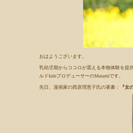
共
有
おはようございます。
乳幼児期からココロが震える本物体験を提供
ルドkidsプロデューサーのMasamiです。
先日、漫画家の西原理恵子氏の著書：
『女