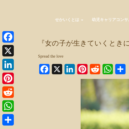
せかいくとは
幼児キャリアコンサ
『女の子が生きていくとき
Facebook
Spread the love
X
Facebook
X
LinkedIn
Pinterest
Reddit
WhatsA
LinkedIn
Pinterest
Reddit
WhatsApp