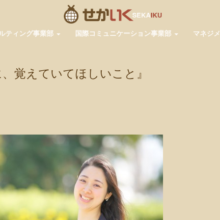
ルティング事業部
国際コミュニケーション事業部
マネジ
に、覚えていてほしいこと』
pp
共
有