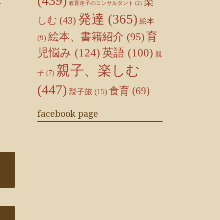
(439)
楽
し
教育迷子のコンサルタント
(2)
発達
(365)
しむ
(43)
絵本
育
絵本、書籍紹介
(95)
(9)
児悩み
(124)
英語
(100)
親
親子、楽しむ
子
(7)
(447)
食育
(69)
親子旅
(15)
facebook page
り