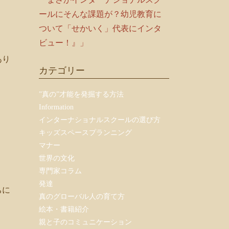
ールにそんな課題が？幼児教育に
ついて「せかいく」代表にインタ
ビュー！』」
あり
カテゴリー
”真の”才能を発掘する方法
Information
インターナショナルスクールの選び方
キッズスペースプランニング
マナー
世界の文化
専門家コラム
発達
ちに
真のグローバル人の育て方
絵本・書籍紹介
親と子のコミュニケーション