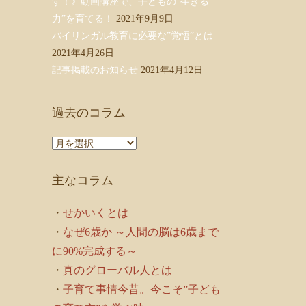
す！》動画講座で、子どもの”生きる
力”を育てる！
2021年9月9日
バイリンガル教育に必要な”覚悟”とは
2021年4月26日
記事掲載のお知らせ
2021年4月12日
過去のコラム
過
去
の
主なコラム
コ
ラ
ム
・
せかいくとは
・
なぜ6歳か ～人間の脳は6歳まで
に90%完成する～
・
真のグローバル人とは
・
子育て事情今昔。今こそ”子ども