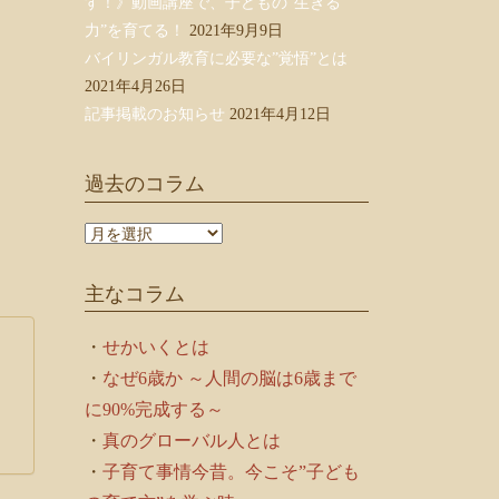
す！》動画講座で、子どもの”生きる
力”を育てる！
2021年9月9日
バイリンガル教育に必要な”覚悟”とは
2021年4月26日
記事掲載のお知らせ
2021年4月12日
過去のコラム
過
去
の
主なコラム
コ
ラ
ム
・
せかいくとは
・
なぜ6歳か ～人間の脳は6歳まで
に90%完成する～
・
真のグローバル人とは
・
子育て事情今昔。今こそ”子ども