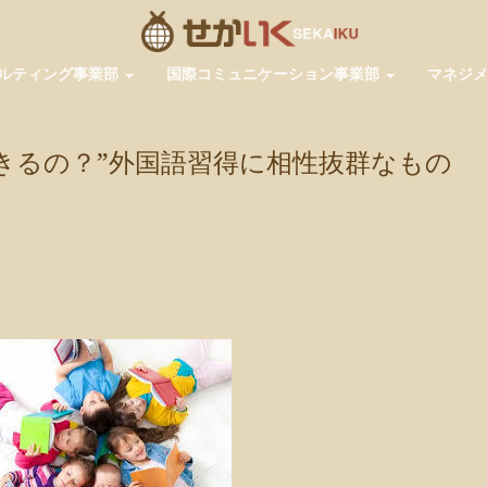
ルティング事業部
国際コミュニケーション事業部
マネジ
きるの？”外国語習得に相性抜群なもの
pp
共
有