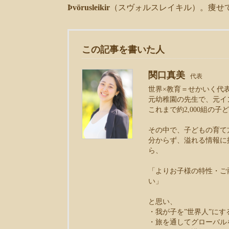
Þvörusleikir
（スヴォルスレイキル）。痩せ
この記事を書いた人
関口真美
代表
世界×教育＝せかいく代
元幼稚園の先生で、元イ
これまで約2,000組の
その中で、子どもの育て
分からず、溢れる情報に
ら、
「よりお子様の特性・ご
い」
と思い、
・我が子を”世界人”に
・旅を通してグローバル