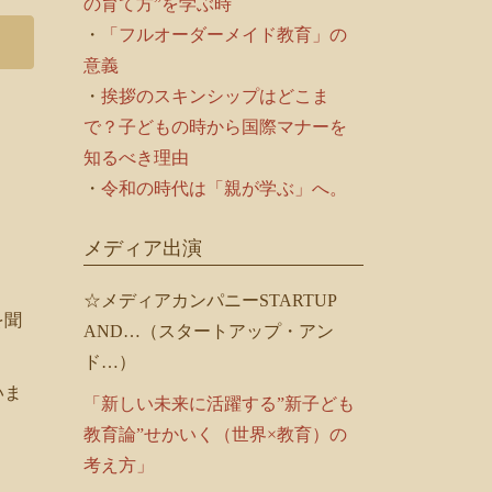
の育て方”を学ぶ時
・
「フルオーダーメイド教育」の
意義
・
挨拶のスキンシップはどこま
で？子どもの時から国際マナーを
知るべき理由
・
令和の時代は「親が学ぶ」へ。
メディア出演
☆メディアカンパニーSTARTUP
を聞
AND…（スタートアップ・アン
ド…）
いま
「新しい未来に活躍する”新子ども
教育論”せかいく（世界×教育）の
考え方」