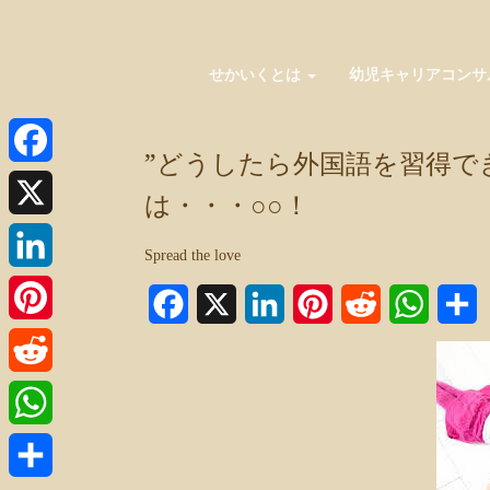
せかいくとは
幼児キャリアコンサ
”どうしたら外国語を習得で
Facebook
は・・・○○！
X
Spread the love
LinkedIn
Facebook
X
LinkedIn
Pinterest
Reddit
WhatsA
Pinterest
Reddit
WhatsApp