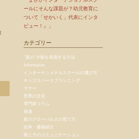
ールにそんな課題が？幼児教育に
ついて「せかいく」代表にインタ
ビュー！』」
解
カテゴリー
”真の”才能を発掘する方法
Information
インターナショナルスクールの選び方
キッズスペースプランニング
マナー
世界の文化
専門家コラム
発達
真のグローバル人の育て方
絵本・書籍紹介
親と子のコミュニケーション