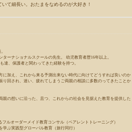
ていて細長い。おたまをなめるのが大好き！
表。
ンターナショナルスクールの先生。 幼児教育者歴16年以上。
子ども達、保護者と関わってきた経験を持つ。
方に加え、これから来る予測出来ない時代に向けてどうすれば良いのか
振り回され、迷い、疲れてしまうご両親の相談に多数のってきたことか
両親の想いに沿った、且つ、これからの社会を見据えた教育を提供した
するフルオーダーメイド教育コンサル（ペアレントトレーニング）
を学ぶ実践型グローバル教育（旅行同行）