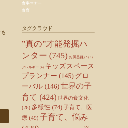
食事マナー
食育
タグクラウド
とも
”真の”才能発掘ハ
ンター
(745)
お風呂嫌い
(5)
キッズスペース
アレルギー
(4)
プランナー
(145)
グロ
世界の子
ーバル
(146)
育て
(424)
世界の食文化
多様性
(74)
子育て、医
(28)
子育て、悩み
療
(49)