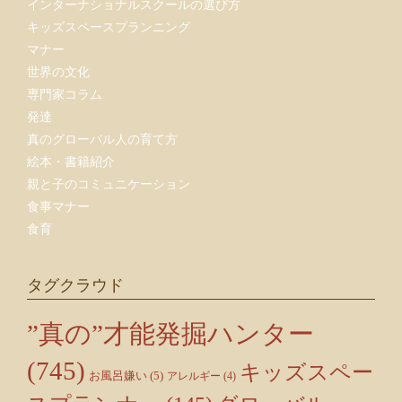
インターナショナルスクールの選び方
キッズスペースプランニング
マナー
世界の文化
専門家コラム
発達
真のグローバル人の育て方
絵本・書籍紹介
親と子のコミュニケーション
食事マナー
食育
タグクラウド
”真の”才能発掘ハンター
(745)
キッズスペー
お風呂嫌い
(5)
アレルギー
(4)