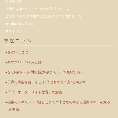
お客様の声
世界中を舞台に、一生自分が主役の人生を
ご家族専属の教育相談役/幼児教育の専門家として
Sekaiku New Topics
サイトマップ
主なコラム
●せかいくとは
●真のグローバル人とは
●なぜ6歳か ～人間の脳は6歳までに90%完成する～
●子育て事情今昔。今こそ”子どもの育て方”を学ぶ時
●「フルオーダーメイド教育」の意義
●挨拶のスキンシップはどこまで？子どもの時から国際マナーを知る
べき理由