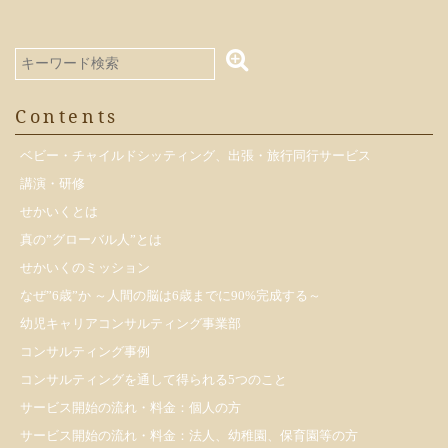
Contents
ベビー・チャイルドシッティング、出張・旅行同行サービス
講演・研修
せかいくとは
真の”グローバル人”とは
せかいくのミッション
なぜ”6歳”か ～人間の脳は6歳までに90%完成する～
幼児キャリアコンサルティング事業部
コンサルティング事例
コンサルティングを通して得られる5つのこと
サービス開始の流れ・料金：個人の方
サービス開始の流れ・料金：法人、幼稚園、保育園等の方