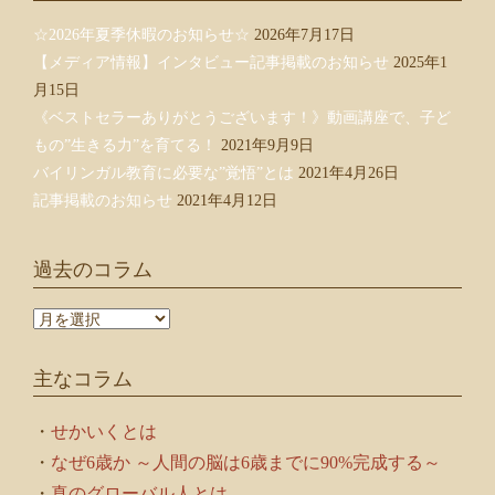
☆2026年夏季休暇のお知らせ☆
2026年7月17日
【メディア情報】インタビュー記事掲載のお知らせ
2025年1
月15日
《ベストセラーありがとうございます！》動画講座で、子ど
もの”生きる力”を育てる！
2021年9月9日
バイリンガル教育に必要な”覚悟”とは
2021年4月26日
記事掲載のお知らせ
2021年4月12日
過去のコラム
過
去
の
主なコラム
コ
ラ
ム
・
せかいくとは
・
なぜ6歳か ～人間の脳は6歳までに90%完成する～
・
真のグローバル人とは