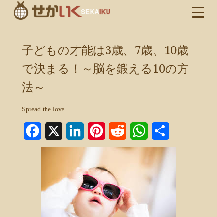
子どもの才能は3歳、7歳、10歳
で決まる！～脳を鍛える10の方
法～
Spread the love
Facebook
X
LinkedIn
Pinterest
Reddit
WhatsApp
共
有