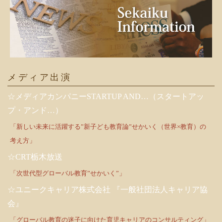
メディア出演
☆メディアカンパニーSTARTUP AND…（スタートアッ
プ・アンド…）
「新しい未来に活躍する”新子ども教育論”せかいく（世界×教育）の
考え方」
☆CRT栃木放送
「次世代型グローバル教育”せかいく”」
☆ユニークキャリア株式会社 『一般社団法人キャリア協
会』
「グローバル教育の迷子に向けた育児キャリアのコンサルティング」