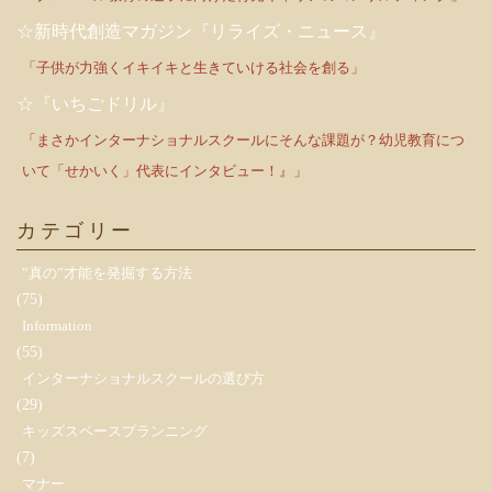
☆新時代創造マガジン『リライズ・ニュース』
「子供が力強くイキイキと生きていける社会を創る」
☆『いちごドリル』
「まさかインターナショナルスクールにそんな課題が？幼児教育につ
いて「せかいく」代表にインタビュー！』」
カテゴリー
”真の”才能を発掘する方法
(75)
Information
(55)
インターナショナルスクールの選び方
(29)
キッズスペースプランニング
(7)
マナー