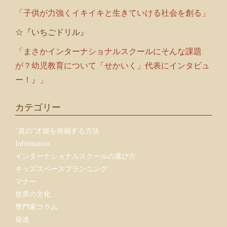
「子供が力強くイキイキと生きていける社会を創る」
☆『いちごドリル』
「まさかインターナショナルスクールにそんな課題
が？幼児教育について「せかいく」代表にインタビュ
ー！』」
カテゴリー
”真の”才能を発掘する方法
Information
インターナショナルスクールの選び方
キッズスペースプランニング
マナー
世界の文化
専門家コラム
発達