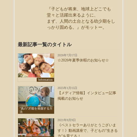
『子どもが将来、地球上どこでも
堂々と活躍出来るように、
まず、人間の土台となる幼少期をし
っかり固める。』がモットー。
最新記事一覧のタイトル
2026年7月17日
☆2026年夏季休暇のお知らせ☆
Information
2025年1月15日
【メディア情報】インタビュー記事
掲載のお知らせ
”真の”才能を発掘する方
法
2021年9月9日
《ベストセラーありがとうございま
す！》動画講座で、子どもの”生きる
力”を育てる！