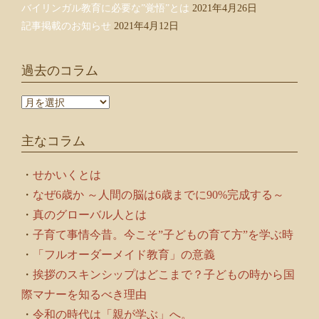
バイリンガル教育に必要な”覚悟”とは
2021年4月26日
記事掲載のお知らせ
2021年4月12日
過去のコラム
過
去
の
主なコラム
コ
ラ
ム
・
せかいくとは
・
なぜ6歳か ～人間の脳は6歳までに90%完成する～
・
真のグローバル人とは
・
子育て事情今昔。今こそ”子どもの育て方”を学ぶ時
・
「フルオーダーメイド教育」の意義
・
挨拶のスキンシップはどこまで？子どもの時から国
際マナーを知るべき理由
・
令和の時代は「親が学ぶ」へ。