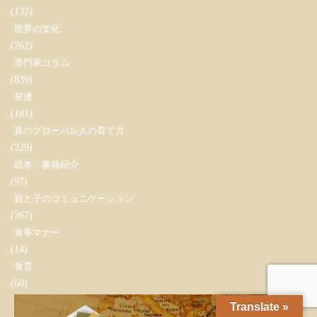
(132)
世界の文化
(262)
専門家コラム
(839)
発達
(181)
真のグローバル人の育て方
(229)
絵本・書籍紹介
(97)
親と子のコミュニケーション
(267)
食事マナー
(14)
食育
(60)
Translate »