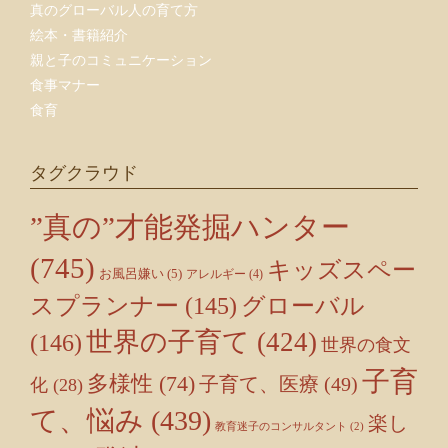
真のグローバル人の育て方
絵本・書籍紹介
親と子のコミュニケーション
食事マナー
食育
タグクラウド
”真の”才能発掘ハンター
(745)
キッズスペー
お風呂嫌い
(5)
アレルギー
(4)
スプランナー
(145)
グローバル
世界の子育て
(424)
(146)
世界の食文
子育
多様性
(74)
子育て、医療
(49)
化
(28)
て、悩み
(439)
楽し
教育迷子のコンサルタント
(2)