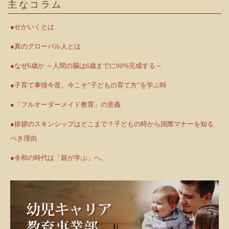
主なコラム
●せかいくとは
●真のグローバル人とは
●なぜ6歳か ～人間の脳は6歳までに90%完成する～
●子育て事情今昔。今こそ”子どもの育て方”を学ぶ時
●「フルオーダーメイド教育」の意義
●挨拶のスキンシップはどこまで？子どもの時から国際マナーを知る
べき理由
●令和の時代は「親が学ぶ」へ。