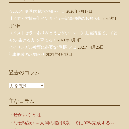
☆2026年夏季休暇のお知らせ☆
2026年7月17日
【メディア情報】インタビュー記事掲載のお知らせ
2025年1
月15日
《ベストセラーありがとうございます！》動画講座で、子ど
もの”生きる力”を育てる！
2021年9月9日
バイリンガル教育に必要な”覚悟”とは
2021年4月26日
記事掲載のお知らせ
2021年4月12日
過去のコラム
過
去
の
主なコラム
コ
ラ
ム
・
せかいくとは
・
なぜ6歳か ～人間の脳は6歳までに90%完成する～