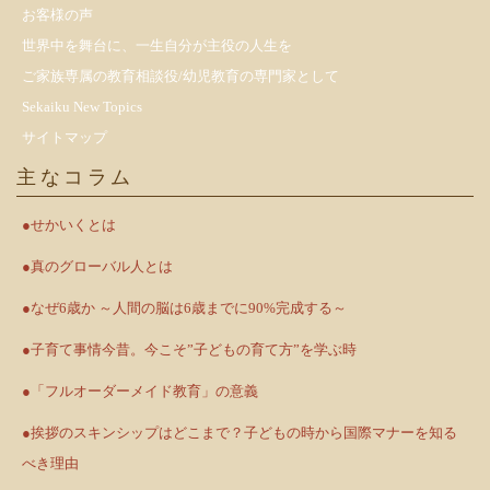
お客様の声
世界中を舞台に、一生自分が主役の人生を
ご家族専属の教育相談役/幼児教育の専門家として
Sekaiku New Topics
サイトマップ
主なコラム
●せかいくとは
●真のグローバル人とは
●なぜ6歳か ～人間の脳は6歳までに90%完成する～
●子育て事情今昔。今こそ”子どもの育て方”を学ぶ時
●「フルオーダーメイド教育」の意義
●挨拶のスキンシップはどこまで？子どもの時から国際マナーを知る
べき理由