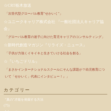
☆CRT栃木放送
「次世代型グローバル教育”せかいく”」
☆ユニークキャリア株式会社 『一般社団法人キャリア協
会』
「グローバル教育の迷子に向けた育児キャリアのコンサルティング」
☆新時代創造マガジン『リライズ・ニュース』
「子供が力強くイキイキと生きていける社会を創る」
☆『いちごドリル』
「まさかインターナショナルスクールにそんな課題が？幼児教育につ
いて「せかいく」代表にインタビュー！』」
カテゴリー
”真の”才能を発掘する方法
(75)