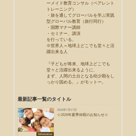
ーメイド教育コンサル（ペアレント
トレーニング）
・旅を通してグローバルを学ぶ実践
型グローバル教育（旅行同行）
・国際マナー講師
・セミナー、講演
を行っている。
※世界人＝地球上どこでも堂々と活
躍出来る人
『子どもが将来、地球上どこでも
堂々と活躍出来るように、
まず、人間の土台となる幼少期をし
っかり固める。』がモットー。
最新記事一覧のタイトル
2026年7月17日
☆2026年夏季休暇のお知らせ☆
Information