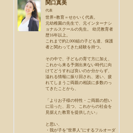
関口真美
代表
世界×教育＝せかいく代表。
元幼稚園の先生で、元インターナシ
ョナルスクールの先生。 幼児教育者
歴16年以上。
これまで約2,000組の子ども達、保護
者と関わってきた経験を持つ。
その中で、子どもの育て方に加え、
これから来る予測出来ない時代に向
けてどうすれば良いのか分からず、
溢れる情報に振り回され、迷い、疲
れてしまうご両親の相談に多数のっ
てきたことから、
「よりお子様の特性・ご両親の想い
に沿った、且つ、これからの社会を
見据えた教育を提供したい」
と思い、
・我が子を”世界人”にするフルオーダ