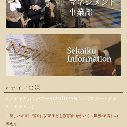
メディア出演
☆メディアカンパニーSTARTUP AND…（スタートアッ
プ・アンド…）
「新しい未来に活躍する”新子ども教育論”せかいく（世界×教育）の
考え方」