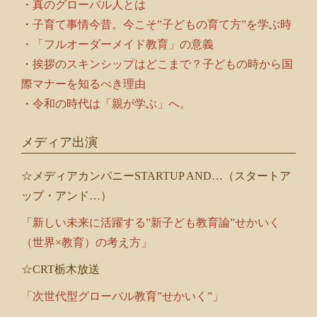
・
真のグローバル人とは
・
子育て事情今昔。今こそ”子どもの育て方”を学ぶ時
・
「フルオーダーメイド教育」の意義
・
挨拶のスキンシップはどこまで？子どもの時から国
際マナーを知るべき理由
・
令和の時代は「親が学ぶ」へ。
メディア出演
☆メディアカンパニーSTARTUP AND…（スタートア
ップ・アンド…）
「新しい未来に活躍する”新子ども教育論”せかいく
（世界×教育）の考え方」
☆CRT栃木放送
「次世代型グローバル教育”せかいく”」