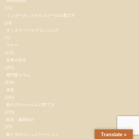
Information
(55)
インターナショナルスクールの選び方
(29)
キッズスペースプランニング
(7)
マナー
(132)
世界の文化
(262)
専門家コラム
(839)
発達
(181)
真のグローバル人の育て方
(229)
絵本・書籍紹介
(97)
Translate »
親と子のコミュニケーション