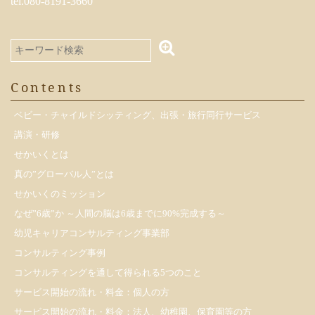
tel.080-8191-3660
Contents
ベビー・チャイルドシッティング、出張・旅行同行サービス
講演・研修
せかいくとは
真の”グローバル人”とは
せかいくのミッション
なぜ”6歳”か ～人間の脳は6歳までに90%完成する～
幼児キャリアコンサルティング事業部
コンサルティング事例
コンサルティングを通して得られる5つのこと
サービス開始の流れ・料金：個人の方
サービス開始の流れ・料金：法人、幼稚園、保育園等の方