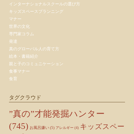
インターナショナルスクールの選び方
キッズスペースプランニング
マナー
世界の文化
専門家コラム
発達
真のグローバル人の育て方
絵本・書籍紹介
親と子のコミュニケーション
食事マナー
食育
タグクラウド
”真の”才能発掘ハンター
(745)
キッズスペー
お風呂嫌い
(5)
アレルギー
(4)