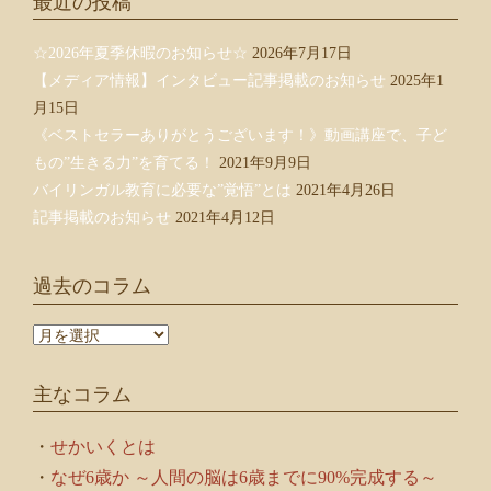
最近の投稿
☆2026年夏季休暇のお知らせ☆
2026年7月17日
【メディア情報】インタビュー記事掲載のお知らせ
2025年1
月15日
《ベストセラーありがとうございます！》動画講座で、子ど
もの”生きる力”を育てる！
2021年9月9日
バイリンガル教育に必要な”覚悟”とは
2021年4月26日
記事掲載のお知らせ
2021年4月12日
過去のコラム
過
去
の
主なコラム
コ
ラ
ム
・
せかいくとは
・
なぜ6歳か ～人間の脳は6歳までに90%完成する～