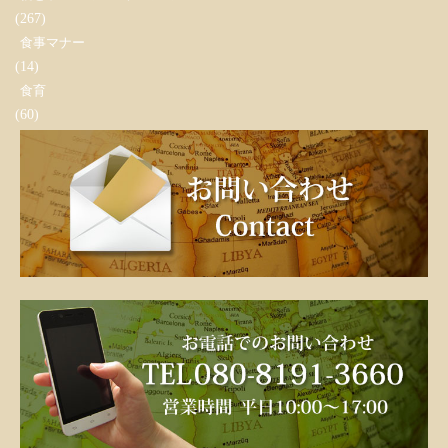
(267)
食事マナー
(14)
食育
(60)