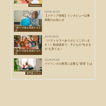
Information
2025年1月15日
【メディア情報】インタビュー記事
掲載のお知らせ
”真の”才能を発掘する方
法
2021年9月9日
《ベストセラーありがとうございま
す！》動画講座で、子どもの”生きる
力”を育てる！
”真の”才能を発掘する方
法
2021年4月26日
バイリンガル教育に必要な”覚悟”とは
専門家コラム