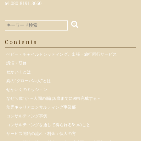
tel.080-8191-3660
Contents
ベビー・チャイルドシッティング、出張・旅行同行サービス
講演・研修
せかいくとは
真の”グローバル人”とは
せかいくのミッション
なぜ”6歳”か ～人間の脳は6歳までに90%完成する～
幼児キャリアコンサルティング事業部
コンサルティング事例
コンサルティングを通して得られる5つのこと
サービス開始の流れ・料金：個人の方