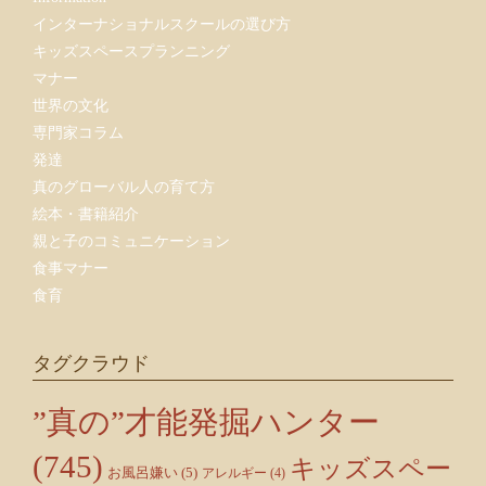
インターナショナルスクールの選び方
キッズスペースプランニング
マナー
世界の文化
専門家コラム
発達
真のグローバル人の育て方
絵本・書籍紹介
親と子のコミュニケーション
食事マナー
食育
タグクラウド
”真の”才能発掘ハンター
(745)
キッズスペー
お風呂嫌い
(5)
アレルギー
(4)