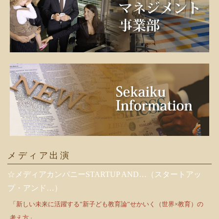
メディア出演
☆メディアカンパニーSTARTUP AND…（スタートアッ
プ・アンド…）
「新しい未来に活躍する”新子ども教育論”せかいく（世界×教育）の
考え方」