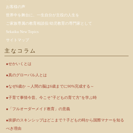
お客様の声
世界中を舞台に、一生自分が主役の人生を
ご家族専属の教育相談役/幼児教育の専門家として
Sekaiku New Topics
サイトマップ
主なコラム
●せかいくとは
●真のグローバル人とは
●なぜ6歳か ～人間の脳は6歳までに90%完成する～
●子育て事情今昔。今こそ”子どもの育て方”を学ぶ時
●「フルオーダーメイド教育」の意義
●挨拶のスキンシップはどこまで？子どもの時から国際マナーを知る
べき理由