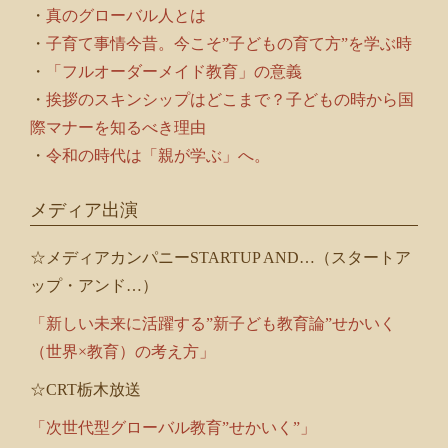
・
真のグローバル人とは
・
子育て事情今昔。今こそ”子どもの育て方”を学ぶ時
・
「フルオーダーメイド教育」の意義
・
挨拶のスキンシップはどこまで？子どもの時から国
際マナーを知るべき理由
・
令和の時代は「親が学ぶ」へ。
メディア出演
☆メディアカンパニーSTARTUP AND…（スタートア
ップ・アンド…）
「新しい未来に活躍する”新子ども教育論”せかいく
（世界×教育）の考え方」
☆CRT栃木放送
「次世代型グローバル教育”せかいく”」