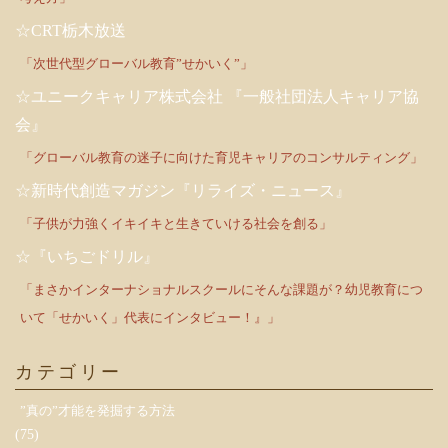
☆CRT栃木放送
「次世代型グローバル教育”せかいく”」
☆ユニークキャリア株式会社 『一般社団法人キャリア協
会』
「グローバル教育の迷子に向けた育児キャリアのコンサルティング」
☆新時代創造マガジン『リライズ・ニュース』
「子供が力強くイキイキと生きていける社会を創る」
☆『いちごドリル』
「まさかインターナショナルスクールにそんな課題が？幼児教育につ
いて「せかいく」代表にインタビュー！』」
カテゴリー
”真の”才能を発掘する方法
(75)