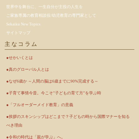
世界中を舞台に、一生自分が主役の人生を
ご家族専属の教育相談役/幼児教育の専門家として
Sekaiku New Topics
サイトマップ
主なコラム
●せかいくとは
●真のグローバル人とは
●なぜ6歳か ～人間の脳は6歳までに90%完成する～
●子育て事情今昔。今こそ”子どもの育て方”を学ぶ時
●「フルオーダーメイド教育」の意義
●挨拶のスキンシップはどこまで？子どもの時から国際マナーを知る
べき理由
●令和の時代は「親が学ぶ」へ。