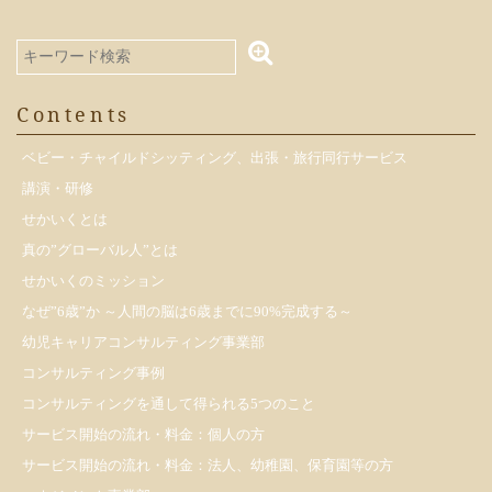
Contents
ベビー・チャイルドシッティング、出張・旅行同行サービス
講演・研修
せかいくとは
真の”グローバル人”とは
せかいくのミッション
なぜ”6歳”か ～人間の脳は6歳までに90%完成する～
幼児キャリアコンサルティング事業部
コンサルティング事例
コンサルティングを通して得られる5つのこと
サービス開始の流れ・料金：個人の方
サービス開始の流れ・料金：法人、幼稚園、保育園等の方