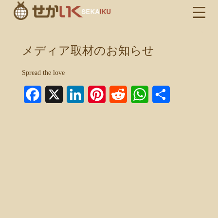
メディア取材のお知らせ
Spread the love
Facebook
X
LinkedIn
Pinterest
Reddit
WhatsApp
共
有