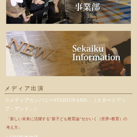
メディア出演
☆メディアカンパニーSTARTUP AND…（スタートアッ
プ・アンド…）
「新しい未来に活躍する”新子ども教育論”せかいく（世界×教育）の
考え方」