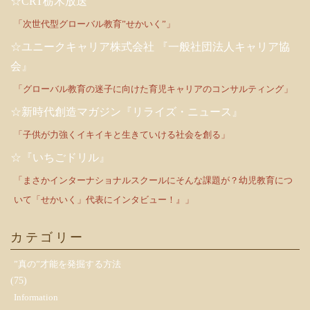
☆CRT栃木放送
「次世代型グローバル教育”せかいく”」
☆ユニークキャリア株式会社 『一般社団法人キャリア協
会』
「グローバル教育の迷子に向けた育児キャリアのコンサルティング」
☆新時代創造マガジン『リライズ・ニュース』
「子供が力強くイキイキと生きていける社会を創る」
☆『いちごドリル』
「まさかインターナショナルスクールにそんな課題が？幼児教育につ
いて「せかいく」代表にインタビュー！』」
カテゴリー
”真の”才能を発掘する方法
(75)
Information