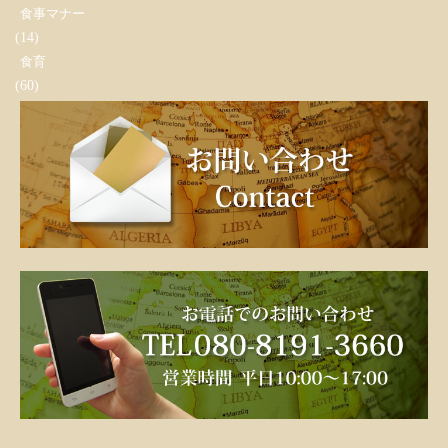
食事マナー
(14)
食育
(60)