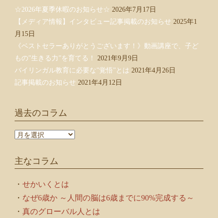
☆2026年夏季休暇のお知らせ☆
2026年7月17日
【メディア情報】インタビュー記事掲載のお知らせ
2025年1
月15日
《ベストセラーありがとうございます！》動画講座で、子ど
もの”生きる力”を育てる！
2021年9月9日
バイリンガル教育に必要な”覚悟”とは
2021年4月26日
記事掲載のお知らせ
2021年4月12日
過去のコラム
過
去
の
主なコラム
コ
ラ
ム
・
せかいくとは
・
なぜ6歳か ～人間の脳は6歳までに90%完成する～
・
真のグローバル人とは