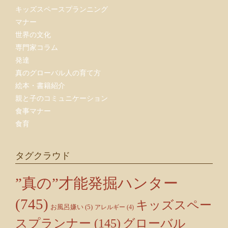
キッズスペースプランニング
マナー
世界の文化
専門家コラム
発達
真のグローバル人の育て方
絵本・書籍紹介
親と子のコミュニケーション
食事マナー
食育
タグクラウド
”真の”才能発掘ハンター
(745)
キッズスペー
お風呂嫌い
(5)
アレルギー
(4)
スプランナー
(145)
グローバル