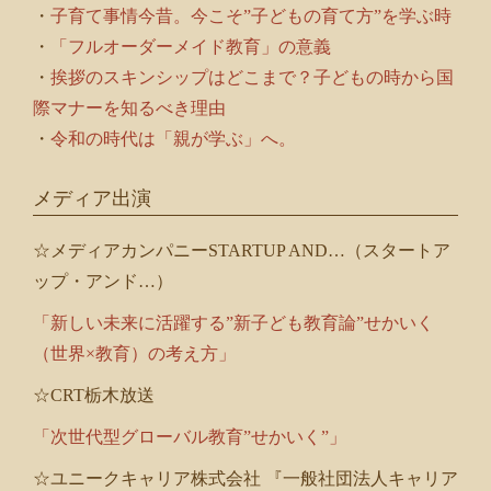
・
子育て事情今昔。今こそ”子どもの育て方”を学ぶ時
・
「フルオーダーメイド教育」の意義
・
挨拶のスキンシップはどこまで？子どもの時から国
際マナーを知るべき理由
・
令和の時代は「親が学ぶ」へ。
メディア出演
☆メディアカンパニーSTARTUP AND…（スタートア
ップ・アンド…）
「新しい未来に活躍する”新子ども教育論”せかいく
（世界×教育）の考え方」
☆CRT栃木放送
「次世代型グローバル教育”せかいく”」
☆ユニークキャリア株式会社 『一般社団法人キャリア