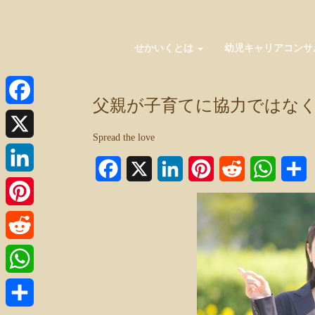
せかいくとは
幼児キャリアコンサ
父親が子育てに協力ではな
Facebook
Spread the love
X
Facebook
X
LinkedIn
Pinterest
Reddit
WhatsA
LinkedIn
Pinterest
Reddit
WhatsApp