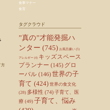
食事マナー
食育
タグクラウド
”真の”才能発掘ハ
れ
ンター
(745)
お風呂嫌い
(5)
キッズスペース
アレルギー
(4)
プランナー
(145)
グロ
て方
世界の子
ーバル
(146)
育て
(424)
世界の食文化
多様性
(74)
子育て、医
(28)
子育て、悩み
療
(49)