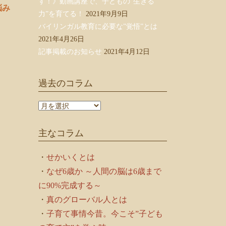
す！》動画講座で、子どもの”生きる
悩み
力”を育てる！
2021年9月9日
バイリンガル教育に必要な”覚悟”とは
2021年4月26日
記事掲載のお知らせ
2021年4月12日
過去のコラム
過
去
も
の
主なコラム
コ
ラ
ム
・
せかいくとは
・
なぜ6歳か ～人間の脳は6歳まで
に90%完成する～
・
真のグローバル人とは
・
子育て事情今昔。今こそ”子ども