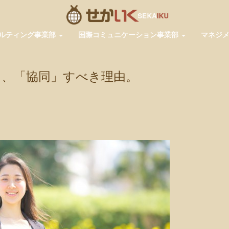
ルティング事業部
国際コミュニケーション事業部
マネジ
く、「協同」すべき理由。
pp
共
有