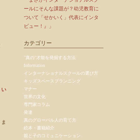
ールにそんな課題が？幼児教育に
ついて「せかいく」代表にインタ
ビュー！』」
カテゴリー
と
”真の”才能を発掘する方法
Information
インターナショナルスクールの選び方
キッズスペースプランニング
マナー
、
い
世界の文化
専門家コラム
発達
真のグローバル人の育て方
りま
絵本・書籍紹介
親と子のコミュニケーション