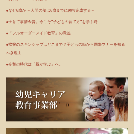
●なぜ6歳か ～人間の脳は6歳までに90%完成する～
●子育て事情今昔。今こそ”子どもの育て方”を学ぶ時
●「フルオーダーメイド教育」の意義
●挨拶のスキンシップはどこまで？子どもの時から国際マナーを知る
べき理由
●令和の時代は「親が学ぶ」へ。