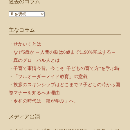
過去のコラム
過
去
の
主なコラム
コ
ラ
ム
・
せかいくとは
・
なぜ6歳か ～人間の脳は6歳までに90%完成する～
・
真のグローバル人とは
・
子育て事情今昔。今こそ”子どもの育て方”を学ぶ時
・
「フルオーダーメイド教育」の意義
・
挨拶のスキンシップはどこまで？子どもの時から国
際マナーを知るべき理由
・
令和の時代は「親が学ぶ」へ。
メディア出演