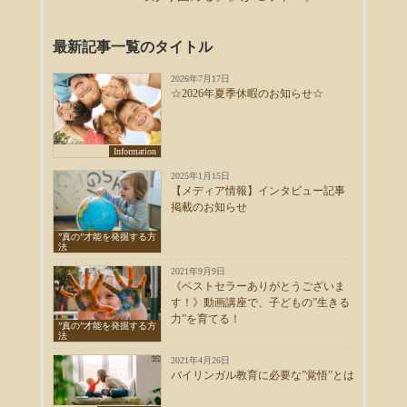
最新記事一覧のタイトル
2026年7月17日
☆2026年夏季休暇のお知らせ☆
Information
2025年1月15日
【メディア情報】インタビュー記事
掲載のお知らせ
”真の”才能を発掘する方
法
2021年9月9日
《ベストセラーありがとうございま
す！》動画講座で、子どもの”生きる
力”を育てる！
”真の”才能を発掘する方
法
2021年4月26日
バイリンガル教育に必要な”覚悟”とは