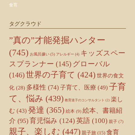
食育
タグクラウド
”真の”才能発掘ハンター
(745)
キッズスペー
お風呂嫌い
(5)
アレルギー
(4)
スプランナー
(145)
グローバル
世界の子育て
(424)
(146)
世界の食文
子育
多様性
(74)
子育て、医療
(49)
化
(28)
て、悩み
(439)
楽し
教育迷子のコンサルタント
(2)
発達
(365)
絵本、書籍紹
む
(43)
絵本
(9)
育児悩み
(124)
介
(95)
英語
(100)
親子
(7)
親子、楽しむ
(447)
食育
親子旅
(15)