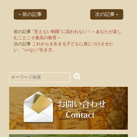
« 前の記事
次の記事 »
前の記事
”見えない制限”に囚われない！～あなたが楽し
むことこそ最高の教育～
次の記事
これからを生きる子どもに身につけさせた
い、”○○ない”生き方。