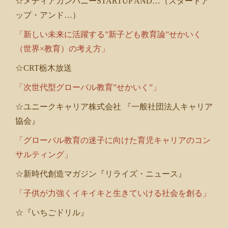
☆メディアカンパニーSTARTUP AND…（スタートア
ップ・アンド…）
「新しい未来に活躍する”新子ども教育論”せかいく
（世界×教育）の考え方」
☆CRT栃木放送
「次世代型グローバル教育”せかいく”」
☆ユニークキャリア株式会社 『一般社団法人キャリア
協会』
「グローバル教育の迷子に向けた育児キャリアのコン
サルティング」
☆新時代創造マガジン『リライズ・ニュース』
「子供が力強くイキイキと生きていける社会を創る」
☆『いちごドリル』