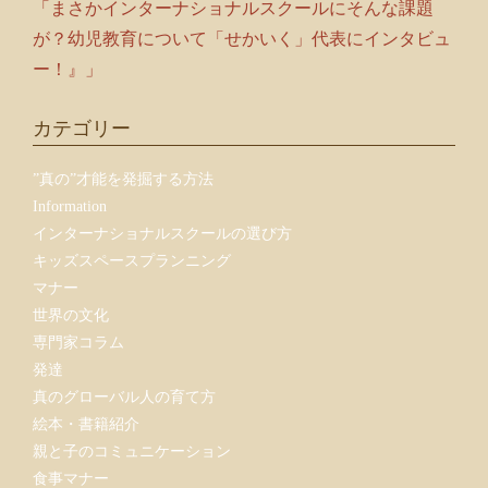
「まさかインターナショナルスクールにそんな課題
が？幼児教育について「せかいく」代表にインタビュ
ー！』」
カテゴリー
”真の”才能を発掘する方法
Information
インターナショナルスクールの選び方
キッズスペースプランニング
マナー
世界の文化
専門家コラム
発達
真のグローバル人の育て方
絵本・書籍紹介
親と子のコミュニケーション
食事マナー