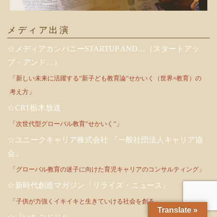
メディア出演
☆メディアカンパニーSTARTUP AND…（スタートアッ
プ・アンド…）
「新しい未来に活躍する”新子ども教育論”せかいく（世界×教育）の
考え方」
☆CRT栃木放送
「次世代型グローバル教育”せかいく”」
☆ユニークキャリア株式会社 『一般社団法人キャリア協
会』
「グローバル教育の迷子に向けた育児キャリアのコンサルティング」
☆新時代創造マガジン『リライズ・ニュース』
「子供が力強くイキイキと生きていける社会を創る」
Translate »