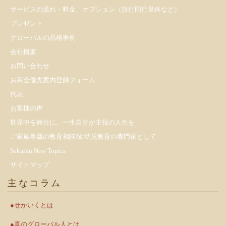
サービスの流れ・料金、オプション（旅行同行単体など）
プレゼント
​グローバルの品格事例
会社概要
お問い合わせ
お茶会優先案内登録フォーム
代表
お客様の声
世界中を舞台に、一生自分が主役の人生を
ご家族専属の教育相談役/幼児教育の専門家として
Sekaiku New Topics
サイトマップ
主なコラム
●せかいくとは
●真のグローバル人とは