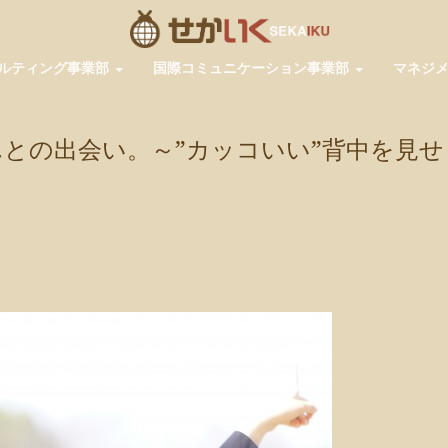
ルティング事業部
国際コミュニケーション事業部
マネジ
との出会い。～”カッコいい”背中を見せ
pp
共
有