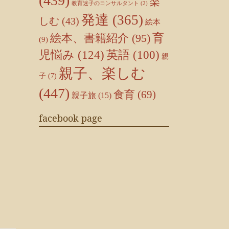
(439)
楽
教育迷子のコンサルタント
(2)
。
発達
(365)
しむ
(43)
絵本
育
絵本、書籍紹介
(95)
(9)
児悩み
(124)
英語
(100)
親
親子、楽しむ
子
(7)
(447)
食育
(69)
親子旅
(15)
facebook page