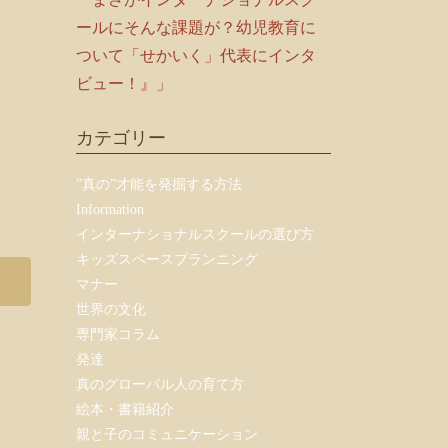
ールにそんな課題が？幼児教育に
ついて「せかいく」代表にインタ
ビュー！』」
カテゴリー
”真の”才能を発掘する方法
Information
インターナショナルスクールの選び方
キッズスペースプランニング
マナー
世界の文化
専門家コラム
発達
真のグローバル人の育て方
絵本・書籍紹介
親と子のコミュニケーション