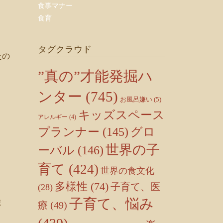
食事マナー
食育
タグクラウド
たの
”真の”才能発掘ハ
ンター
(745)
お風呂嫌い
(5)
キッズスペース
アレルギー
(4)
プランナー
(145)
グロ
世界の子
ーバル
(146)
育て
(424)
世界の食文化
多様性
(74)
子育て、医
(28)
子育て、悩み
ま
療
(49)