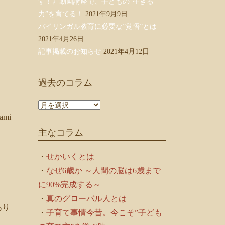
す！》動画講座で、子どもの”生きる
力”を育てる！
2021年9月9日
バイリンガル教育に必要な”覚悟”とは
2021年4月26日
記事掲載のお知らせ
2021年4月12日
過去のコラム
過
去
mi
の
主なコラム
コ
ラ
ム
・
せかいくとは
・
なぜ6歳か ～人間の脳は6歳まで
に90%完成する～
・
真のグローバル人とは
あり
・
子育て事情今昔。今こそ”子ども