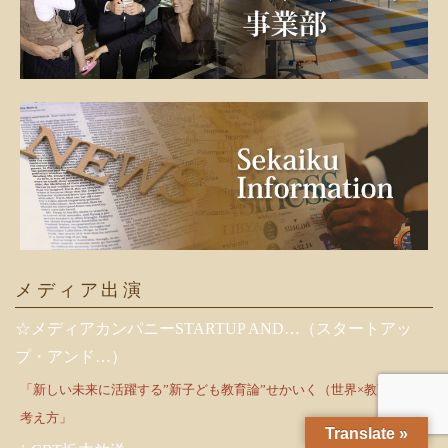
メディア出演
☆メディアカンパニーSTARTUP AND…（スタートアッ
プ・アンド…）
「新しい未来に活躍する”新子ども教育論”せかいく（世界×教育）の
考え方」
Translate »