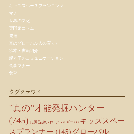
キッズスペースプランニング
マナー
世界の文化
専門家コラム
発達
真のグローバル人の育て方
絵本・書籍紹介
親と子のコミュニケーション
食事マナー
食育
タグクラウド
”真の”才能発掘ハンター
(745)
キッズスペー
お風呂嫌い
(5)
アレルギー
(4)
スプランナー
(145)
グローバル