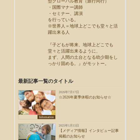
型グローバル教育（旅行同行）
・国際マナー講師
・セミナー、講演
を行っている。
※世界人＝地球上どこでも堂々と活
躍出来る人
『子どもが将来、地球上どこでも
堂々と活躍出来るように、
まず、人間の土台となる幼少期をし
っかり固める。』がモットー。
最新記事一覧のタイトル
2026年7月17日
☆2026年夏季休暇のお知らせ☆
Information
2025年1月15日
【メディア情報】インタビュー記事
掲載のお知らせ