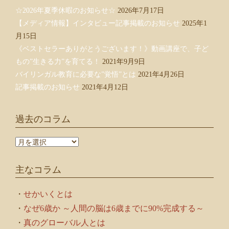
☆2026年夏季休暇のお知らせ☆
2026年7月17日
【メディア情報】インタビュー記事掲載のお知らせ
2025年1
月15日
《ベストセラーありがとうございます！》動画講座で、子ど
もの”生きる力”を育てる！
2021年9月9日
バイリンガル教育に必要な”覚悟”とは
2021年4月26日
記事掲載のお知らせ
2021年4月12日
過去のコラム
過
去
の
主なコラム
コ
ラ
ム
・
せかいくとは
・
なぜ6歳か ～人間の脳は6歳までに90%完成する～
・
真のグローバル人とは