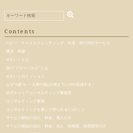
Contents
ベビー・チャイルドシッティング、出張・旅行同行サービス
講演・研修
せかいくとは
真の”グローバル人”とは
せかいくのミッション
なぜ”6歳”か ～人間の脳は6歳までに90%完成する～
幼児キャリアコンサルティング事業部
コンサルティング事例
コンサルティングを通して得られる5つのこと
サービス開始の流れ・料金：個人の方
サービス開始の流れ・料金：法人、幼稚園、保育園等の方