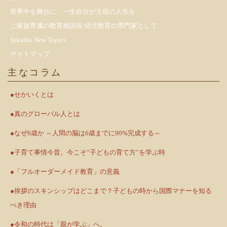
世界中を舞台に、一生自分が主役の人生を
ご家族専属の教育相談役/幼児教育の専門家として
Sekaiku New Topics
サイトマップ
主なコラム
●せかいくとは
●真のグローバル人とは
●なぜ6歳か ～人間の脳は6歳までに90%完成する～
●子育て事情今昔。今こそ”子どもの育て方”を学ぶ時
●「フルオーダーメイド教育」の意義
●挨拶のスキンシップはどこまで？子どもの時から国際マナーを知る
べき理由
●令和の時代は「親が学ぶ」へ。