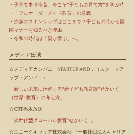
・
子育て事情今昔。今こそ”子どもの育て方”を学ぶ時
・
「フルオーダーメイド教育」の意義
・
挨拶のスキンシップはどこまで？子どもの時から国
際マナーを知るべき理由
・
令和の時代は「親が学ぶ」へ。
メディア出演
☆メディアカンパニーSTARTUP AND…（スタートア
ップ・アンド…）
「新しい未来に活躍する”新子ども教育論”せかいく
（世界×教育）の考え方」
☆CRT栃木放送
「次世代型グローバル教育”せかいく”」
☆ユニークキャリア株式会社 『一般社団法人キャリア