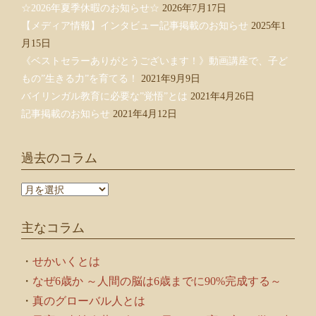
☆2026年夏季休暇のお知らせ☆
2026年7月17日
【メディア情報】インタビュー記事掲載のお知らせ
2025年1
月15日
《ベストセラーありがとうございます！》動画講座で、子ど
もの”生きる力”を育てる！
2021年9月9日
バイリンガル教育に必要な”覚悟”とは
2021年4月26日
記事掲載のお知らせ
2021年4月12日
過去のコラム
過
去
の
主なコラム
コ
ラ
ム
・
せかいくとは
・
なぜ6歳か ～人間の脳は6歳までに90%完成する～
・
真のグローバル人とは