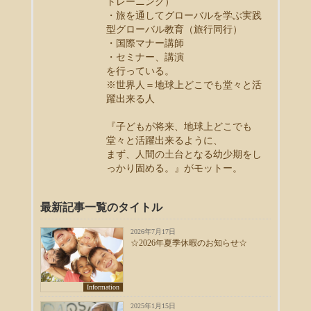
トレーニング）
・旅を通してグローバルを学ぶ実践
型グローバル教育（旅行同行）
・国際マナー講師
・セミナー、講演
を行っている。
※世界人＝地球上どこでも堂々と活
躍出来る人
『子どもが将来、地球上どこでも
堂々と活躍出来るように、
まず、人間の土台となる幼少期をし
っかり固める。』がモットー。
最新記事一覧のタイトル
2026年7月17日
☆2026年夏季休暇のお知らせ☆
Information
2025年1月15日