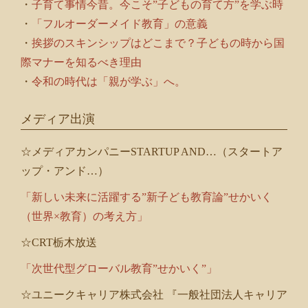
・
子育て事情今昔。今こそ”子どもの育て方”を学ぶ時
・
「フルオーダーメイド教育」の意義
・
挨拶のスキンシップはどこまで？子どもの時から国
際マナーを知るべき理由
・
令和の時代は「親が学ぶ」へ。
メディア出演
☆メディアカンパニーSTARTUP AND…（スタートア
ップ・アンド…）
「新しい未来に活躍する”新子ども教育論”せかいく
（世界×教育）の考え方」
☆CRT栃木放送
「次世代型グローバル教育”せかいく”」
☆ユニークキャリア株式会社 『一般社団法人キャリア