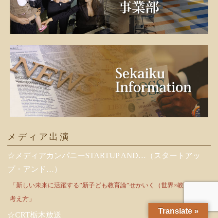
メディア出演
☆メディアカンパニーSTARTUP AND…（スタートアッ
プ・アンド…）
「新しい未来に活躍する”新子ども教育論”せかいく（世界×教育）の
考え方」
Translate »
☆CRT栃木放送