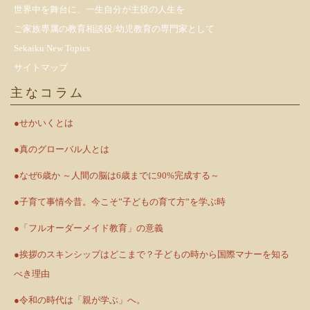
世界中を舞台に、一生自分が主役の人生を
ご家族専属の教育相談役/幼児教育の専門家として
Sekaiku New Topics
サイトマップ
主なコラム
●せかいくとは
●真のグローバル人とは
●なぜ6歳か ～人間の脳は6歳までに90%完成する～
●子育て事情今昔。今こそ”子どもの育て方”を学ぶ時
●「フルオーダーメイド教育」の意義
●挨拶のスキンシップはどこまで？子どもの時から国際マナーを知る
べき理由
●令和の時代は「親が学ぶ」へ。