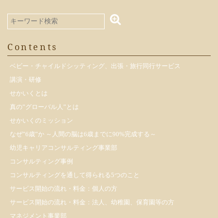
Contents
ベビー・チャイルドシッティング、出張・旅行同行サービス
講演・研修
せかいくとは
真の”グローバル人”とは
せかいくのミッション
なぜ”6歳”か ～人間の脳は6歳までに90%完成する～
幼児キャリアコンサルティング事業部
コンサルティング事例
コンサルティングを通して得られる5つのこと
サービス開始の流れ・料金：個人の方
サービス開始の流れ・料金：法人、幼稚園、保育園等の方
マネジメント事業部