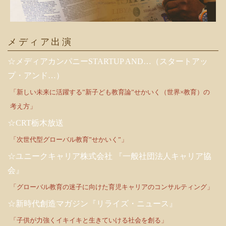
メディア出演
☆メディアカンパニーSTARTUP AND…（スタートアッ
プ・アンド…）
「新しい未来に活躍する”新子ども教育論”せかいく（世界×教育）の
考え方」
☆CRT栃木放送
「次世代型グローバル教育”せかいく”」
☆ユニークキャリア株式会社 『一般社団法人キャリア協
会』
「グローバル教育の迷子に向けた育児キャリアのコンサルティング」
☆新時代創造マガジン『リライズ・ニュース』
「子供が力強くイキイキと生きていける社会を創る」