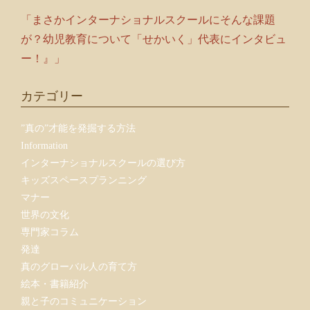
「まさかインターナショナルスクールにそんな課題
が？幼児教育について「せかいく」代表にインタビュ
ー！』」
カテゴリー
”真の”才能を発掘する方法
Information
インターナショナルスクールの選び方
キッズスペースプランニング
マナー
世界の文化
専門家コラム
発達
真のグローバル人の育て方
絵本・書籍紹介
親と子のコミュニケーション