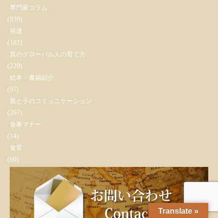
専門家コラム
(839)
発達
(181)
真のグローバル人の育て方
(229)
絵本・書籍紹介
(97)
親と子のコミュニケーション
(267)
食事マナー
(14)
食育
(60)
Translate »