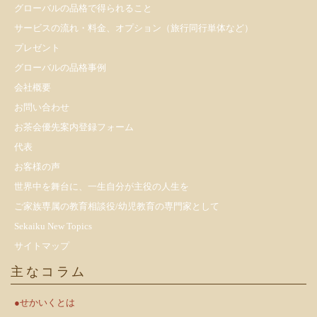
グローバルの品格で得られること
サービスの流れ・料金、オプション（旅行同行単体など）
プレゼント
​グローバルの品格事例
会社概要
お問い合わせ
お茶会優先案内登録フォーム
代表
お客様の声
世界中を舞台に、一生自分が主役の人生を
ご家族専属の教育相談役/幼児教育の専門家として
Sekaiku New Topics
サイトマップ
主なコラム
●せかいくとは