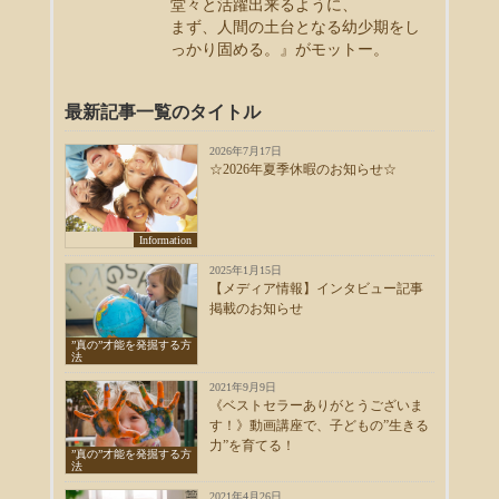
堂々と活躍出来るように、
まず、人間の土台となる幼少期をし
っかり固める。』がモットー。
最新記事一覧のタイトル
2026年7月17日
☆2026年夏季休暇のお知らせ☆
Information
2025年1月15日
【メディア情報】インタビュー記事
掲載のお知らせ
”真の”才能を発掘する方
法
2021年9月9日
《ベストセラーありがとうございま
す！》動画講座で、子どもの”生きる
力”を育てる！
”真の”才能を発掘する方
法
2021年4月26日