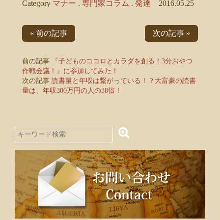
Category
マナー
.
専門家コラム
.
発達
2016.05.25
« 前の記事
次の記事 »
前の記事
『子どものココロとカラダを創る！3分おやつ
作戦会議！』に参加してみた！
次の記事
読書量と年収は繋がっている！？大富豪の読書
量は、年収300万円の人の38倍！