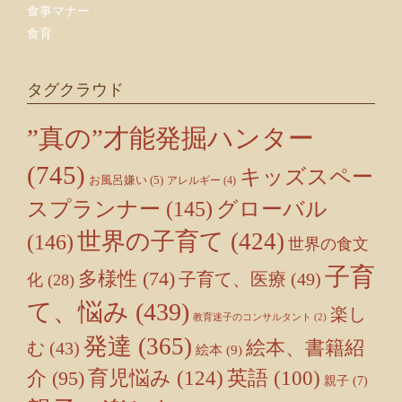
食事マナー
食育
タグクラウド
”真の”才能発掘ハンター
(745)
キッズスペー
お風呂嫌い
(5)
アレルギー
(4)
スプランナー
(145)
グローバル
世界の子育て
(424)
(146)
世界の食文
子育
多様性
(74)
子育て、医療
(49)
化
(28)
て、悩み
(439)
楽し
教育迷子のコンサルタント
(2)
発達
(365)
絵本、書籍紹
む
(43)
絵本
(9)
育児悩み
(124)
介
(95)
英語
(100)
親子
(7)