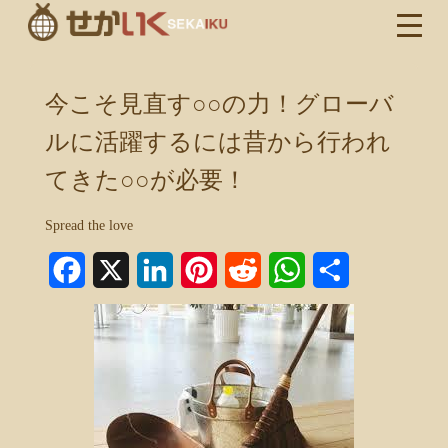
今こそ見直す○○の力！グローバ
ルに活躍するには昔から行われ
てきた○○が必要！
Spread the love
Facebook
X
LinkedIn
Pinterest
Reddit
WhatsApp
共
有