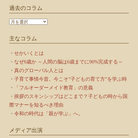
過去のコラム
過
去
の
主なコラム
コ
ラ
ム
・
せかいくとは
・
なぜ6歳か ～人間の脳は6歳までに90%完成する～
・
真のグローバル人とは
・
子育て事情今昔。今こそ”子どもの育て方”を学ぶ時
・
「フルオーダーメイド教育」の意義
・
挨拶のスキンシップはどこまで？子どもの時から国
際マナーを知るべき理由
・
令和の時代は「親が学ぶ」へ。
メディア出演