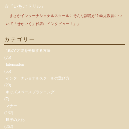
☆『いちごドリル』
「まさかインターナショナルスクールにそんな課題が？幼児教育につ
いて「せかいく」代表にインタビュー！』」
カテゴリー
”真の”才能を発掘する方法
(75)
Information
(55)
インターナショナルスクールの選び方
(29)
キッズスペースプランニング
(7)
マナー
(132)
世界の文化
(262)