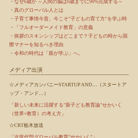
・
なぜ6歳か ～人間の脳は6歳までに90%完成する～
・
真のグローバル人とは
・
子育て事情今昔。今こそ”子どもの育て方”を学ぶ時
・
「フルオーダーメイド教育」の意義
・
挨拶のスキンシップはどこまで？子どもの時から国
際マナーを知るべき理由
・
令和の時代は「親が学ぶ」へ。
メディア出演
☆メディアカンパニーSTARTUP AND…（スタートア
ップ・アンド…）
「新しい未来に活躍する”新子ども教育論”せかいく
（世界×教育）の考え方」
☆CRT栃木放送
「次世代型グローバル教育”せかいく”」