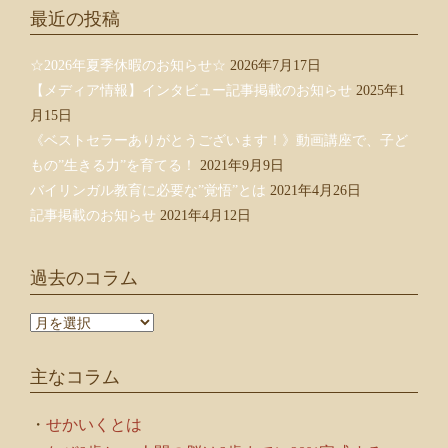
最近の投稿
☆2026年夏季休暇のお知らせ☆
2026年7月17日
【メディア情報】インタビュー記事掲載のお知らせ
2025年1
月15日
《ベストセラーありがとうございます！》動画講座で、子ど
もの”生きる力”を育てる！
2021年9月9日
バイリンガル教育に必要な”覚悟”とは
2021年4月26日
記事掲載のお知らせ
2021年4月12日
過去のコラム
過
去
の
主なコラム
コ
ラ
ム
・
せかいくとは