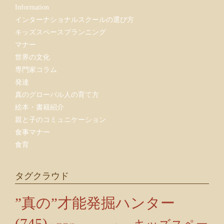
Information
インターナショナルスクールの選び方
キッズスペースプランニング
マナー
世界の文化
専門家コラム
発達
真のグローバル人の育て方
絵本・書籍紹介
親と子のコミュニケーション
食事マナー
食育
タグクラウド
”真の”才能発掘ハンター
(745)