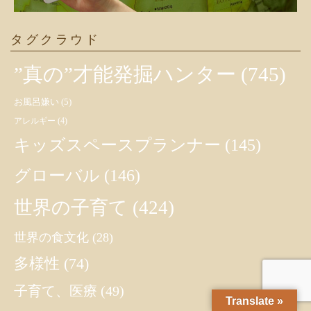
タグクラウド
”真の”才能発掘ハンター
(745)
お風呂嫌い
(5)
アレルギー
(4)
キッズスペースプランナー
(145)
グローバル
(146)
世界の子育て
(424)
世界の食文化
(28)
多様性
(74)
子育て、医療
(49)
Translate »