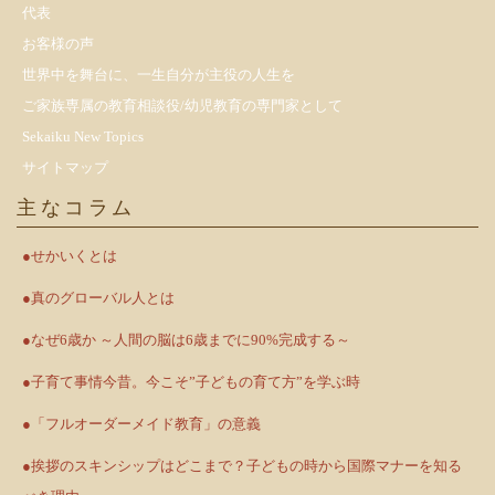
代表
お客様の声
世界中を舞台に、一生自分が主役の人生を
ご家族専属の教育相談役/幼児教育の専門家として
Sekaiku New Topics
サイトマップ
主なコラム
●せかいくとは
●真のグローバル人とは
●なぜ6歳か ～人間の脳は6歳までに90%完成する～
●子育て事情今昔。今こそ”子どもの育て方”を学ぶ時
●「フルオーダーメイド教育」の意義
●挨拶のスキンシップはどこまで？子どもの時から国際マナーを知る