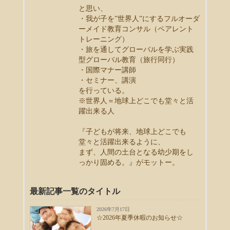
と思い、
・我が子を”世界人”にするフルオーダ
ーメイド教育コンサル（ペアレント
トレーニング）
・旅を通してグローバルを学ぶ実践
型グローバル教育（旅行同行）
・国際マナー講師
・セミナー、講演
を行っている。
※世界人＝地球上どこでも堂々と活
躍出来る人
『子どもが将来、地球上どこでも
堂々と活躍出来るように、
まず、人間の土台となる幼少期をし
っかり固める。』がモットー。
最新記事一覧のタイトル
2026年7月17日
☆2026年夏季休暇のお知らせ☆