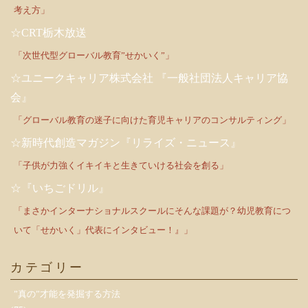
考え方」
☆CRT栃木放送
「次世代型グローバル教育”せかいく”」
☆ユニークキャリア株式会社 『一般社団法人キャリア協
会』
「グローバル教育の迷子に向けた育児キャリアのコンサルティング」
☆新時代創造マガジン『リライズ・ニュース』
「子供が力強くイキイキと生きていける社会を創る」
☆『いちごドリル』
「まさかインターナショナルスクールにそんな課題が？幼児教育につ
いて「せかいく」代表にインタビュー！』」
カテゴリー
”真の”才能を発掘する方法