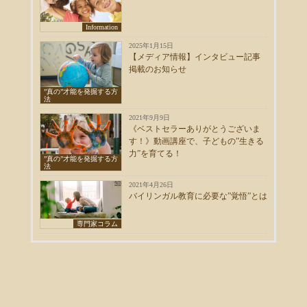
Information
2025年1月15日
【メディア情報】インタビュー記事
掲載のお知らせ
”真の”才能を発掘する方
法
2021年9月9日
《ベストセラーありがとうございま
す！》動画講座で、子どもの”生きる
力”を育てる！
”真の”才能を発掘する方
法
2021年4月26日
バイリンガル教育に必要な”覚悟”とは
専門家コラム