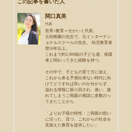
この記事を書いた人
関口真美
代表
世界×教育＝せかいく代表。
元幼稚園の先生で、元インターナシ
ョナルスクールの先生。 幼児教育者
歴16年以上。
これまで約2,000組の子ども達、保護
者と関わってきた経験を持つ。
その中で、子どもの育て方に加え、
これから来る予測出来ない時代に向
けてどうすれば良いのか分からず、
溢れる情報に振り回され、迷い、疲
れてしまうご両親の相談に多数のっ
てきたことから、
「よりお子様の特性・ご両親の想い
に沿った、且つ、これからの社会を
見据えた教育を提供したい」