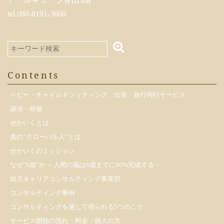
tel.080-8191-3660
Contents
ベビー・チャイルドシッティング、出張・旅行同行サービス
講演・研修
せかいくとは
真の”グローバル人”とは
せかいくのミッション
なぜ”6歳”か ～人間の脳は6歳までに90%完成する～
幼児キャリアコンサルティング事業部
コンサルティング事例
コンサルティングを通して得られる5つのこと
サービス開始の流れ・料金：個人の方