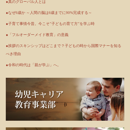
●真のグローバル人とは
●なぜ6歳か ～人間の脳は6歳までに90%完成する～
●子育て事情今昔。今こそ”子どもの育て方”を学ぶ時
●「フルオーダーメイド教育」の意義
●挨拶のスキンシップはどこまで？子どもの時から国際マナーを知る
べき理由
●令和の時代は「親が学ぶ」へ。