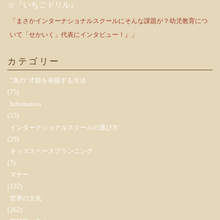
☆『いちごドリル』
「まさかインターナショナルスクールにそんな課題が？幼児教育につ
いて「せかいく」代表にインタビュー！』」
カテゴリー
”真の”才能を発掘する方法
(75)
Information
(55)
インターナショナルスクールの選び方
(29)
キッズスペースプランニング
(7)
マナー
(132)
世界の文化
(262)