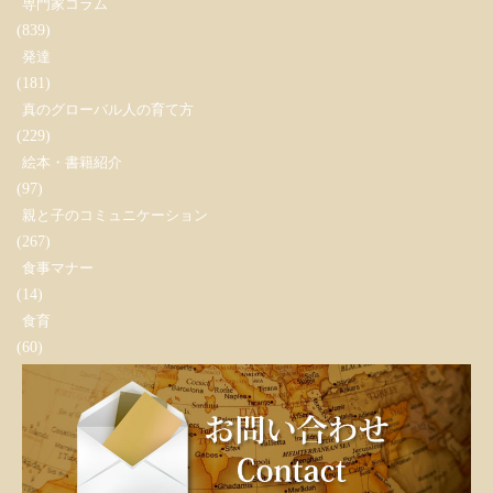
専門家コラム
(839)
発達
(181)
真のグローバル人の育て方
(229)
絵本・書籍紹介
(97)
親と子のコミュニケーション
(267)
食事マナー
(14)
食育
(60)