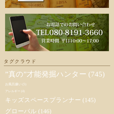
タグクラウド
”真の”才能発掘ハンター
(745)
お風呂嫌い
(5)
アレルギー
(4)
キッズスペースプランナー
(145)
グローバル
(146)