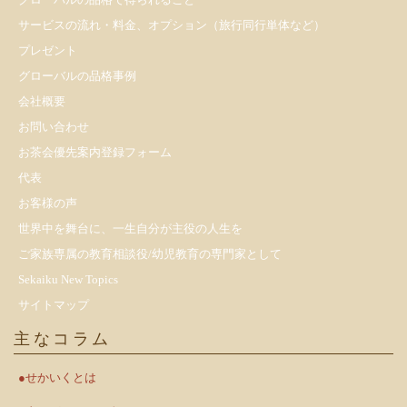
サービスの流れ・料金、オプション（旅行同行単体など）
プレゼント
​グローバルの品格事例
会社概要
お問い合わせ
お茶会優先案内登録フォーム
代表
お客様の声
世界中を舞台に、一生自分が主役の人生を
ご家族専属の教育相談役/幼児教育の専門家として
Sekaiku New Topics
サイトマップ
主なコラム
●せかいくとは