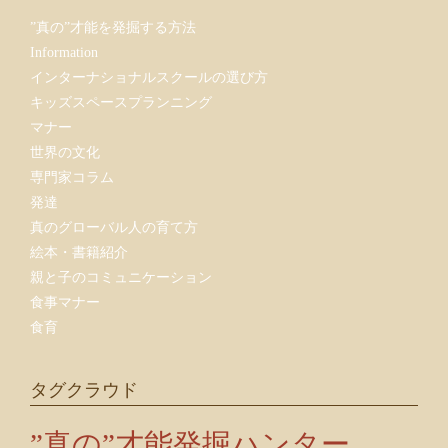
”真の”才能を発掘する方法
Information
インターナショナルスクールの選び方
キッズスペースプランニング
マナー
世界の文化
専門家コラム
発達
真のグローバル人の育て方
絵本・書籍紹介
親と子のコミュニケーション
食事マナー
食育
タグクラウド
”真の”才能発掘ハンター