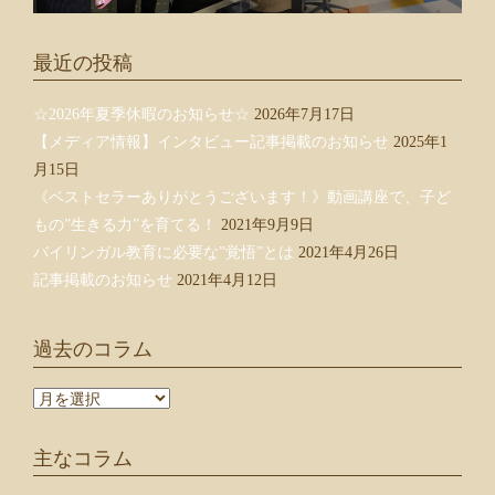
最近の投稿
☆2026年夏季休暇のお知らせ☆
2026年7月17日
【メディア情報】インタビュー記事掲載のお知らせ
2025年1
月15日
《ベストセラーありがとうございます！》動画講座で、子ど
もの”生きる力”を育てる！
2021年9月9日
バイリンガル教育に必要な”覚悟”とは
2021年4月26日
記事掲載のお知らせ
2021年4月12日
過去のコラム
過
去
の
主なコラム
コ
ラ