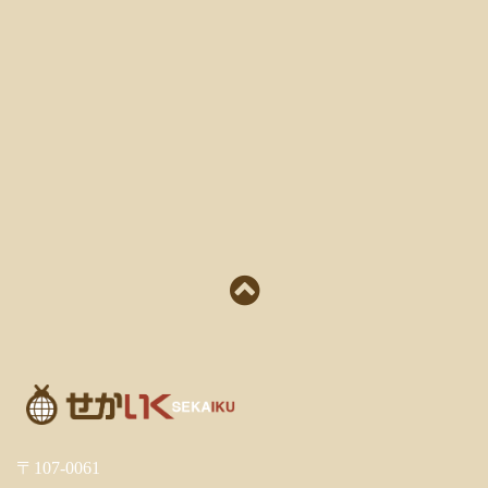
〒107-0061