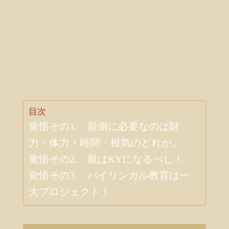
目次
覚悟その1. 親側に必要なのは財
力・体力・時間・根気のどれか。
覚悟その2. 親はKYになるべし！
覚悟その3. バイリンガル教育は一
大プロジェクト！