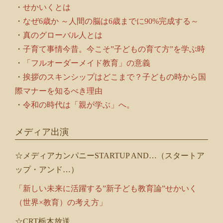
ム
・
せかいくとは
・
なぜ6歳か ～人間の脳は6歳までに90%完成する～
・
真のグローバル人とは
・
子育て事情今昔。今こそ”子どもの育て方”を学ぶ時
・
「フルオーダーメイド教育」の意義
・
挨拶のスキンシップはどこまで？子どもの時から国
際マナーを知るべき理由
・
令和の時代は「親が学ぶ」へ。
メディア出演
☆メディアカンパニーSTARTUP AND…（スタートア
ップ・アンド…）
「新しい未来に活躍する”新子ども教育論”せかいく
（世界×教育）の考え方」
☆CRT栃木放送