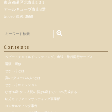
東京都港区北青山1-3-1
アールキューブ青山3階
tel.080-8191-3660
Contents
ベビー・チャイルドシッティング、出張・旅行同行サービス
講演・研修
せかいくとは
真の”グローバル人”とは
せかいくのミッション
なぜ”6歳”か ～人間の脳は6歳までに90%完成する～
幼児キャリアコンサルティング事業部
コンサルティング事例