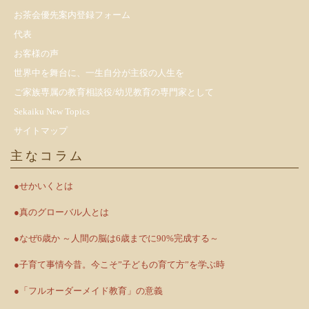
お茶会優先案内登録フォーム
代表
お客様の声
世界中を舞台に、一生自分が主役の人生を
ご家族専属の教育相談役/幼児教育の専門家として
Sekaiku New Topics
サイトマップ
主なコラム
●せかいくとは
●真のグローバル人とは
●なぜ6歳か ～人間の脳は6歳までに90%完成する～
●子育て事情今昔。今こそ”子どもの育て方”を学ぶ時
●「フルオーダーメイド教育」の意義