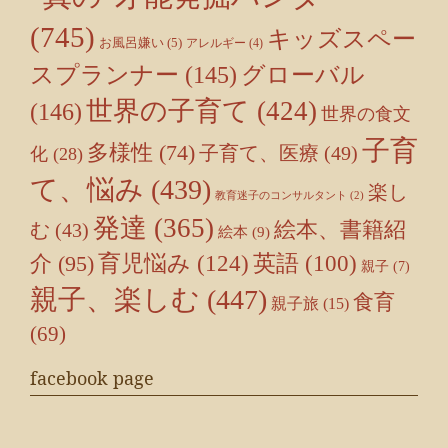
(745)
キッズスペー
お風呂嫌い
(5)
アレルギー
(4)
スプランナー
(145)
グローバル
世界の子育て
(424)
(146)
世界の食文
子育
多様性
(74)
子育て、医療
(49)
化
(28)
て、悩み
(439)
楽し
教育迷子のコンサルタント
(2)
発達
(365)
絵本、書籍紹
む
(43)
絵本
(9)
育児悩み
(124)
介
(95)
英語
(100)
親子
(7)
親子、楽しむ
(447)
食育
親子旅
(15)
(69)
facebook page