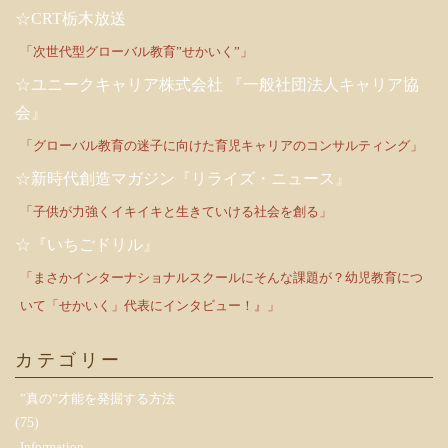
☆CRT栃木放送
「次世代型グローバル教育”せかいく”」
☆ユニークキャリア株式会社 『一般社団法人キャリア協
会』
「グローバル教育の迷子に向けた育児キャリアのコンサルティング」
☆新時代創造マガジン『リライズ・ニュース』
「子供が力強くイキイキと生きていける社会を創る」
☆『いちごドリル』
「まさかインターナショナルスクールにそんな課題が？幼児教育につ
いて「せかいく」代表にインタビュー！』」
カテゴリー
”真の”才能を発掘する方法
(75)
Information