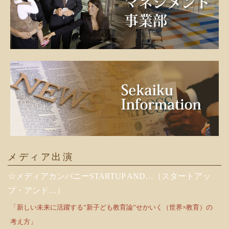
メディア出演
☆メディアカンパニーSTARTUP AND…（スタートアッ
プ・アンド…）
「新しい未来に活躍する”新子ども教育論”せかいく（世界×教育）の
考え方」