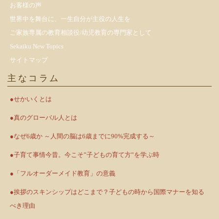
お客様の声
世界中を舞台に、一生自分が主役の人生を
ご家族専属の教育相談役/幼児教育の専門家として
Sekaiku New Topics
サイトマップ
主なコラム
●せかいくとは
●真のグローバル人とは
●なぜ6歳か ～人間の脳は6歳までに90%完成する～
●子育て事情今昔。今こそ”子どもの育て方”を学ぶ時
●「フルオーダーメイド教育」の意義
●挨拶のスキンシップはどこまで？子どもの時から国際マナーを知る
べき理由