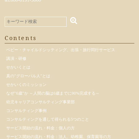
Contents
ベビー・チャイルドシッティング、出張・旅行同行サービス
講演・研修
せかいくとは
真の”グローバル人”とは
せかいくのミッション
なぜ”6歳”か ～人間の脳は6歳までに90%完成する～
幼児キャリアコンサルティング事業部
コンサルティング事例
コンサルティングを通して得られる5つのこと
サービス開始の流れ・料金：個人の方
サービス開始の流れ・料金：法人、幼稚園、保育園等の方