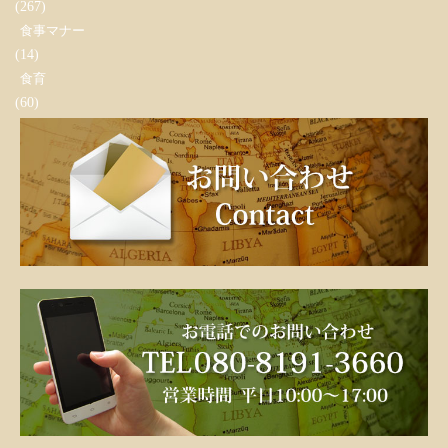
(267)
食事マナー
(14)
食育
(60)