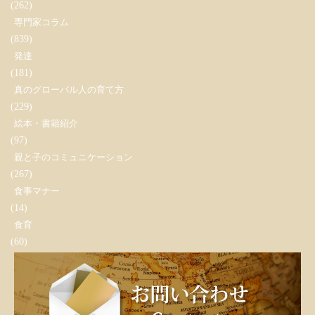
(262)
専門家コラム
(839)
発達
(181)
真のグローバル人の育て方
(229)
絵本・書籍紹介
(97)
親と子のコミュニケーション
(267)
食事マナー
(14)
食育
(60)