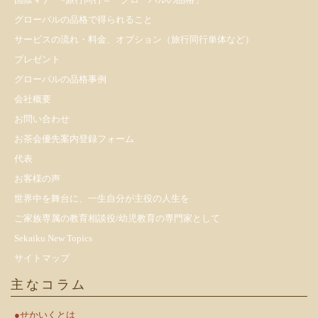
グローバルの品格で得られること
サービスの流れ・料金、オプション（旅行同行単体など）
プレゼント
​グローバルの品格事例
会社概要
お問い合わせ
お茶会優先案内登録フォーム
代表
お客様の声
世界中を舞台に、一生自分が主役の人生を
ご家族専属の教育相談役/幼児教育の専門家として
Sekaiku New Topics
サイトマップ
主なコラム
●せかいくとは