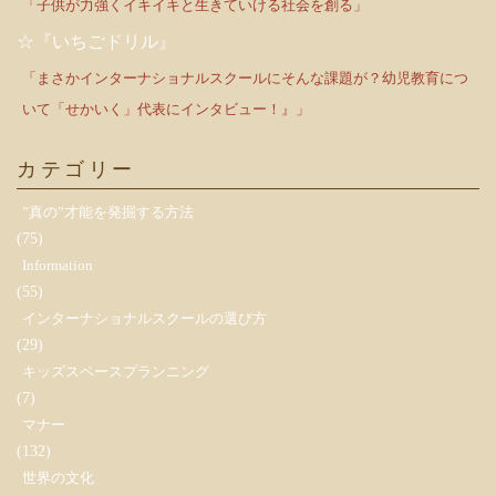
「子供が力強くイキイキと生きていける社会を創る」
☆『いちごドリル』
「まさかインターナショナルスクールにそんな課題が？幼児教育につ
いて「せかいく」代表にインタビュー！』」
カテゴリー
”真の”才能を発掘する方法
(75)
Information
(55)
インターナショナルスクールの選び方
(29)
キッズスペースプランニング
(7)
マナー
(132)
世界の文化