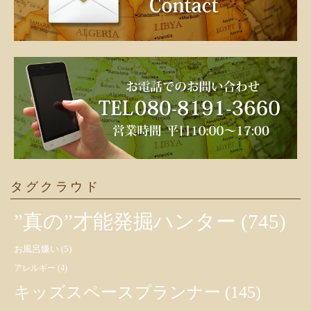
タグクラウド
”真の”才能発掘ハンター
(745)
お風呂嫌い
(5)
アレルギー
(4)
キッズスペースプランナー
(145)