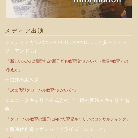
メディア出演
☆メディアカンパニーSTARTUP AND…（スタートアッ
プ・アンド…）
「新しい未来に活躍する”新子ども教育論”せかいく（世界×教育）の
考え方」
☆CRT栃木放送
「次世代型グローバル教育”せかいく”」
☆ユニークキャリア株式会社 『一般社団法人キャリア協
会』
「グローバル教育の迷子に向けた育児キャリアのコンサルティング」
☆新時代創造マガジン『リライズ・ニュース』