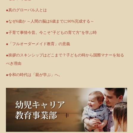
●真のグローバル人とは
●なぜ6歳か ～人間の脳は6歳までに90%完成する～
●子育て事情今昔。今こそ”子どもの育て方”を学ぶ時
●「フルオーダーメイド教育」の意義
●挨拶のスキンシップはどこまで？子どもの時から国際マナーを知る
べき理由
●令和の時代は「親が学ぶ」へ。