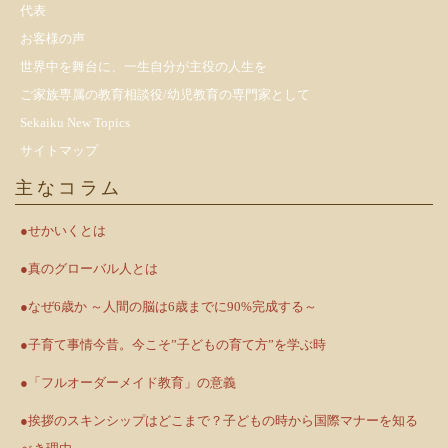
代表
お客様の声
世界中を舞台に、一生自分が主役の人生を
ご家族専属の教育相談役/幼児教育の専門家として
Sekaiku New Topics
サイトマップ
主なコラム
●せかいくとは
●真のグローバル人とは
●なぜ6歳か ～人間の脳は6歳までに90%完成する～
●子育て事情今昔。今こそ”子どもの育て方”を学ぶ時
●「フルオーダーメイド教育」の意義
●挨拶のスキンシップはどこまで？子どもの時から国際マナーを知る