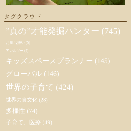
タグクラウド
”真の”才能発掘ハンター
(745)
お風呂嫌い
(5)
アレルギー
(4)
キッズスペースプランナー
(145)
グローバル
(146)
世界の子育て
(424)
世界の食文化
(28)
多様性
(74)
子育て、医療
(49)