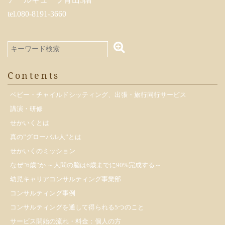
tel.080-8191-3660
Contents
ベビー・チャイルドシッティング、出張・旅行同行サービス
講演・研修
せかいくとは
真の”グローバル人”とは
せかいくのミッション
なぜ”6歳”か ～人間の脳は6歳までに90%完成する～
幼児キャリアコンサルティング事業部
コンサルティング事例
コンサルティングを通して得られる5つのこと
サービス開始の流れ・料金：個人の方