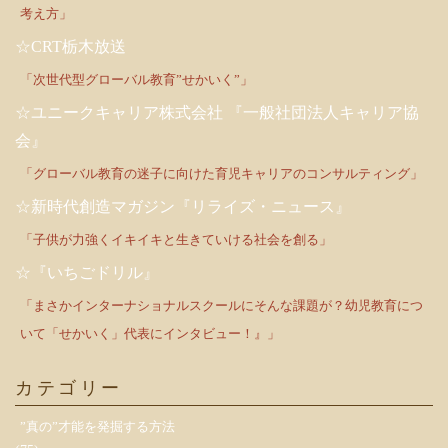
考え方」
☆CRT栃木放送
「次世代型グローバル教育”せかいく”」
☆ユニークキャリア株式会社 『一般社団法人キャリア協
会』
「グローバル教育の迷子に向けた育児キャリアのコンサルティング」
☆新時代創造マガジン『リライズ・ニュース』
「子供が力強くイキイキと生きていける社会を創る」
☆『いちごドリル』
「まさかインターナショナルスクールにそんな課題が？幼児教育につ
いて「せかいく」代表にインタビュー！』」
カテゴリー
”真の”才能を発掘する方法