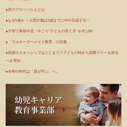
●真のグローバル人とは
●なぜ6歳か ～人間の脳は6歳までに90%完成する～
●子育て事情今昔。今こそ”子どもの育て方”を学ぶ時
●「フルオーダーメイド教育」の意義
●挨拶のスキンシップはどこまで？子どもの時から国際マナーを知る
べき理由
●令和の時代は「親が学ぶ」へ。