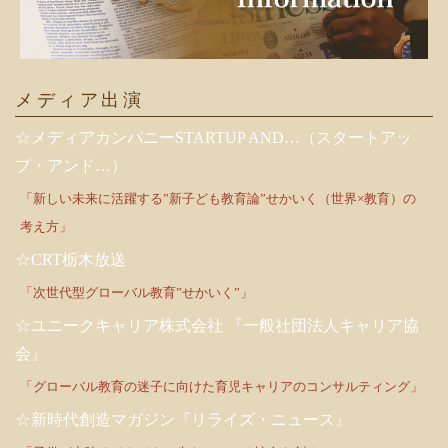
メディア出演
☆メディアカンパニーSTARTUP AND…（スタートアッ
プ・アンド…）
「新しい未来に活躍する”新子ども教育論”せかいく（世界×教育）の
考え方」
☆CRT栃木放送
「次世代型グローバル教育”せかいく”」
☆ユニークキャリア株式会社 『一般社団法人キャリア協
会』
「グローバル教育の迷子に向けた育児キャリアのコンサルティング」
☆新時代創造マガジン『リライズ・ニュース』