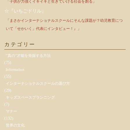
「子供が力強くイキイキと生きていける社会を創る」
☆『いちごドリル』
「まさかインターナショナルスクールにそんな課題が？幼児教育につ
いて「せかいく」代表にインタビュー！』」
カテゴリー
”真の”才能を発掘する方法
(75)
Information
(55)
インターナショナルスクールの選び方
(29)
キッズスペースプランニング
(7)
マナー
(132)
世界の文化