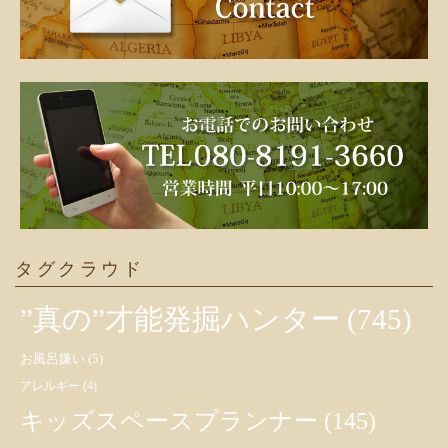
タグクラウド
”真の”才能発掘ハンター
(745)
お風呂嫌い
(5)
アレルギー
(4)
キッズスペースプランナー
(145)