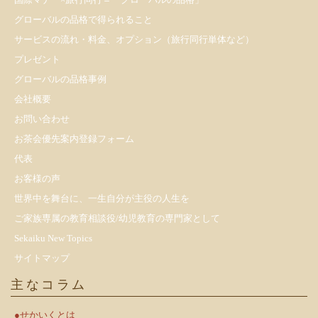
グローバルの品格で得られること
サービスの流れ・料金、オプション（旅行同行単体など）
プレゼント
​グローバルの品格事例
会社概要
お問い合わせ
お茶会優先案内登録フォーム
代表
お客様の声
世界中を舞台に、一生自分が主役の人生を
ご家族専属の教育相談役/幼児教育の専門家として
Sekaiku New Topics
サイトマップ
主なコラム
●せかいくとは