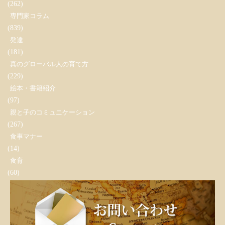
(262)
専門家コラム
(839)
発達
(181)
真のグローバル人の育て方
(229)
絵本・書籍紹介
(97)
親と子のコミュニケーション
(267)
食事マナー
(14)
食育
(60)