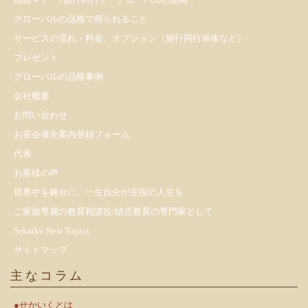
グローバルの品格で得られること
サービスの流れ・料金、オプション（旅行同行単体など）
プレゼント
​グローバルの品格事例
会社概要
お問い合わせ
お茶会優先案内登録フォーム
代表
お客様の声
世界中を舞台に、一生自分が主役の人生を
ご家族専属の教育相談役/幼児教育の専門家として
Sekaiku New Topics
サイトマップ
主なコラム
●せかいくとは