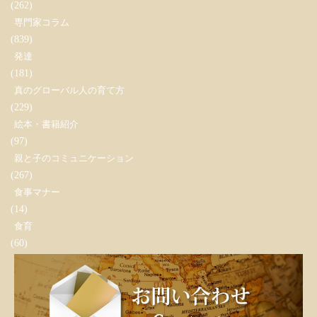
(262)
専門家コラム
(839)
発達
(181)
真のグローバル人の育て方
(229)
絵本・書籍紹介
(97)
親と子のコミュニケーション
(267)
食事マナー
(14)
食育
(60)