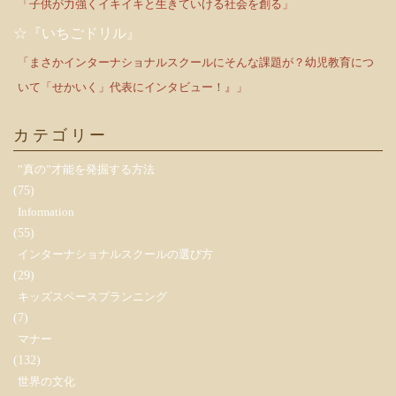
「子供が力強くイキイキと生きていける社会を創る」
☆『いちごドリル』
「まさかインターナショナルスクールにそんな課題が？幼児教育につ
いて「せかいく」代表にインタビュー！』」
カテゴリー
”真の”才能を発掘する方法
(75)
Information
(55)
インターナショナルスクールの選び方
(29)
キッズスペースプランニング
(7)
マナー
(132)
世界の文化