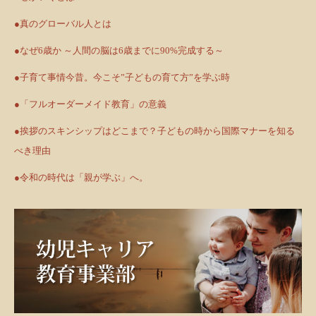
●真のグローバル人とは
●なぜ6歳か ～人間の脳は6歳までに90%完成する～
●子育て事情今昔。今こそ”子どもの育て方”を学ぶ時
●「フルオーダーメイド教育」の意義
●挨拶のスキンシップはどこまで？子どもの時から国際マナーを知る
べき理由
●令和の時代は「親が学ぶ」へ。