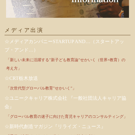
メディア出演
☆メディアカンパニーSTARTUP AND…（スタートアッ
プ・アンド…）
「新しい未来に活躍する”新子ども教育論”せかいく（世界×教育）の
考え方」
☆CRT栃木放送
「次世代型グローバル教育”せかいく”」
☆ユニークキャリア株式会社 『一般社団法人キャリア協
会』
「グローバル教育の迷子に向けた育児キャリアのコンサルティング」
☆新時代創造マガジン『リライズ・ニュース』