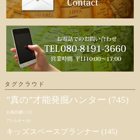
タグクラウド
”真の”才能発掘ハンター
(745)
お風呂嫌い
(5)
アレルギー
(4)
キッズスペースプランナー
(145)