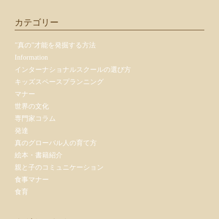
カテゴリー
”真の”才能を発掘する方法
Information
インターナショナルスクールの選び方
キッズスペースプランニング
マナー
世界の文化
専門家コラム
発達
真のグローバル人の育て方
絵本・書籍紹介
親と子のコミュニケーション
食事マナー
食育