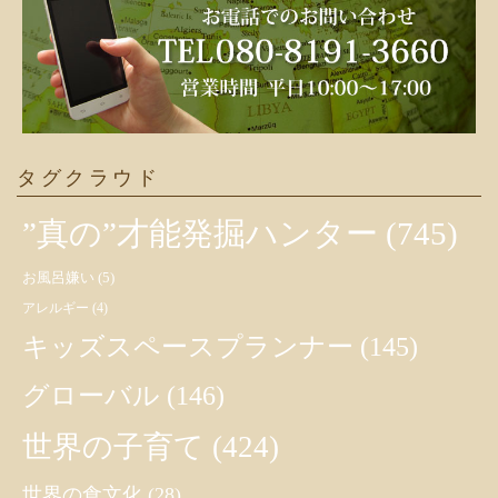
タグクラウド
”真の”才能発掘ハンター
(745)
お風呂嫌い
(5)
アレルギー
(4)
キッズスペースプランナー
(145)
グローバル
(146)
世界の子育て
(424)
世界の食文化
(28)