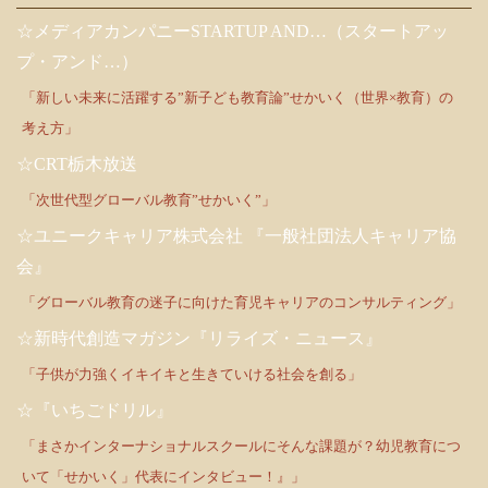
☆メディアカンパニーSTARTUP AND…（スタートアッ
プ・アンド…）
「新しい未来に活躍する”新子ども教育論”せかいく（世界×教育）の
考え方」
☆CRT栃木放送
「次世代型グローバル教育”せかいく”」
☆ユニークキャリア株式会社 『一般社団法人キャリア協
会』
「グローバル教育の迷子に向けた育児キャリアのコンサルティング」
☆新時代創造マガジン『リライズ・ニュース』
「子供が力強くイキイキと生きていける社会を創る」
☆『いちごドリル』
「まさかインターナショナルスクールにそんな課題が？幼児教育につ
いて「せかいく」代表にインタビュー！』」