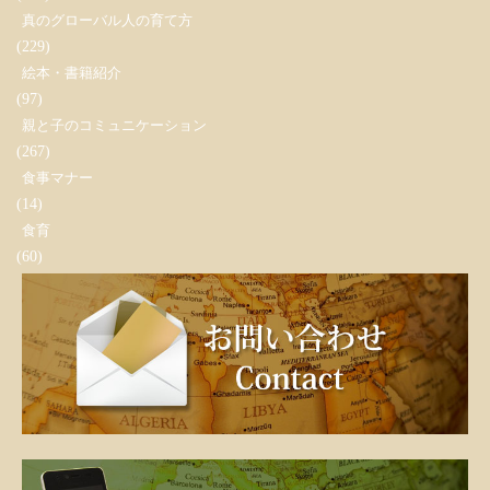
真のグローバル人の育て方
(229)
絵本・書籍紹介
(97)
親と子のコミュニケーション
(267)
食事マナー
(14)
食育
(60)