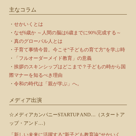
の
主なコラム
コ
ラ
ム
・
せかいくとは
・
なぜ6歳か ～人間の脳は6歳までに90%完成する～
・
真のグローバル人とは
・
子育て事情今昔。今こそ”子どもの育て方”を学ぶ時
・
「フルオーダーメイド教育」の意義
・
挨拶のスキンシップはどこまで？子どもの時から国
際マナーを知るべき理由
・
令和の時代は「親が学ぶ」へ。
メディア出演
☆メディアカンパニーSTARTUP AND…（スタートア
ップ・アンド…）
「新しい未来に活躍する”新子ども教育論”せかいく