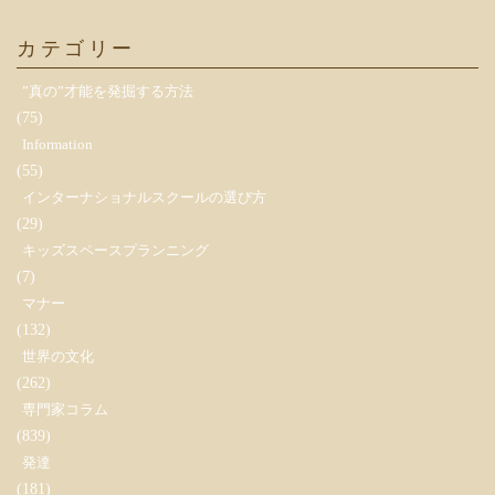
カテゴリー
”真の”才能を発掘する方法
(75)
Information
(55)
インターナショナルスクールの選び方
(29)
キッズスペースプランニング
(7)
マナー
(132)
世界の文化
(262)
専門家コラム
(839)
発達
(181)