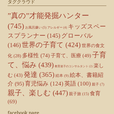
タグクラウド
”真の”才能発掘ハンター
(745)
キッズスペー
お風呂嫌い
(5)
アレルギー
(4)
スプランナー
(145)
グローバル
世界の子育て
(424)
(146)
世界の食文
子育
多様性
(74)
子育て、医療
(49)
化
(28)
て、悩み
(439)
楽し
教育迷子のコンサルタント
(2)
発達
(365)
絵本、書籍紹
む
(43)
絵本
(9)
育児悩み
(124)
介
(95)
英語
(100)
親子
(7)
親子、楽しむ
(447)
食育
親子旅
(15)
(69)
facebook page