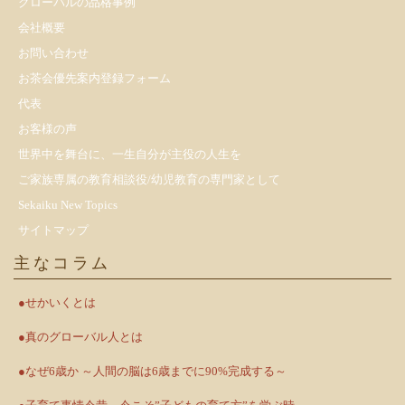
​グローバルの品格事例
会社概要
お問い合わせ
お茶会優先案内登録フォーム
代表
お客様の声
世界中を舞台に、一生自分が主役の人生を
ご家族専属の教育相談役/幼児教育の専門家として
Sekaiku New Topics
サイトマップ
主なコラム
●せかいくとは
●真のグローバル人とは
●なぜ6歳か ～人間の脳は6歳までに90%完成する～