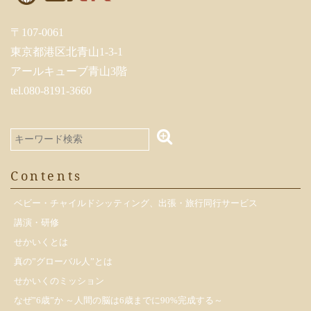
〒107-0061
東京都港区北青山1-3-1
アールキューブ青山3階
tel.080-8191-3660
Contents
ベビー・チャイルドシッティング、出張・旅行同行サービス
講演・研修
せかいくとは
真の”グローバル人”とは
せかいくのミッション
なぜ”6歳”か ～人間の脳は6歳までに90%完成する～