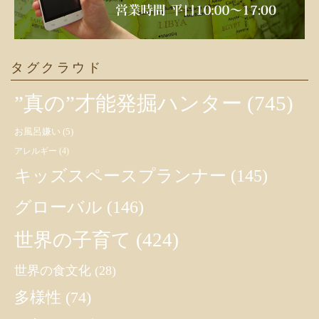
タグクラウド
”真の”才能発掘ハンター
(745)
お風呂嫌い
(5)
アレルギー
(4)
キッズスペースプランナー
(145)
グローバル
(146)
世界の子育て
(424)
世界の食文化
(28)
多様性
(74)