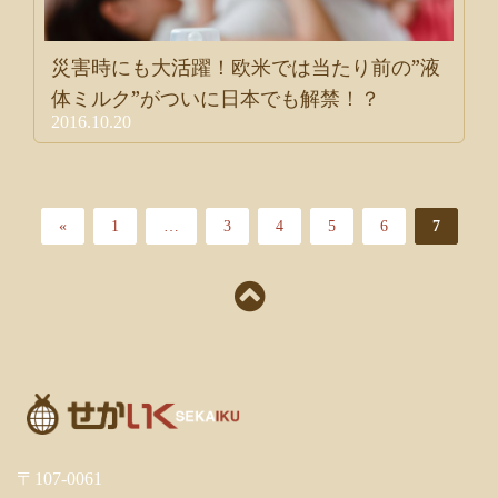
災害時にも大活躍！欧米では当たり前の”液
体ミルク”がついに日本でも解禁！？
2016.10.20
«
1
…
3
4
5
6
7
〒107-0061