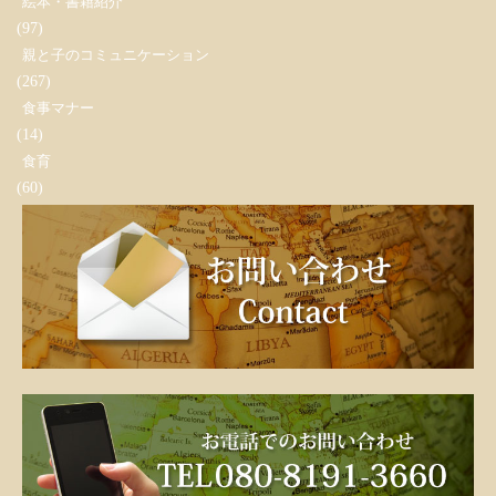
絵本・書籍紹介
(97)
親と子のコミュニケーション
(267)
食事マナー
(14)
食育
(60)