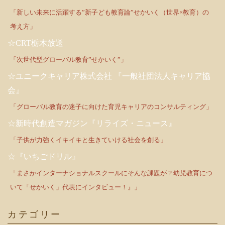
「新しい未来に活躍する”新子ども教育論”せかいく（世界×教育）の
考え方」
☆CRT栃木放送
「次世代型グローバル教育”せかいく”」
☆ユニークキャリア株式会社 『一般社団法人キャリア協
会』
「グローバル教育の迷子に向けた育児キャリアのコンサルティング」
☆新時代創造マガジン『リライズ・ニュース』
「子供が力強くイキイキと生きていける社会を創る」
☆『いちごドリル』
「まさかインターナショナルスクールにそんな課題が？幼児教育につ
いて「せかいく」代表にインタビュー！』」
カテゴリー