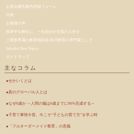
お茶会優先案内登録フォーム
代表
お客様の声
世界中を舞台に、一生自分が主役の人生を
ご家族専属の教育相談役/幼児教育の専門家として
Sekaiku New Topics
サイトマップ
主なコラム
●せかいくとは
●真のグローバル人とは
●なぜ6歳か ～人間の脳は6歳までに90%完成する～
●子育て事情今昔。今こそ”子どもの育て方”を学ぶ時
●「フルオーダーメイド教育」の意義