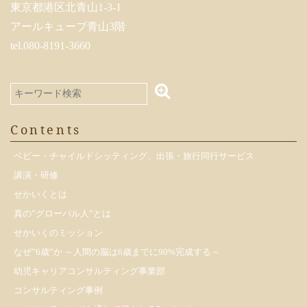
東京都港区北青山1-3-1
アールキューブ青山3階
tel.080-8191-3660
Contents
ベビー・チャイルドシッティング、出張・旅行同行サービス
講演・研修
せかいくとは
真の”グローバル人”とは
せかいくのミッション
なぜ”6歳”か ～人間の脳は6歳までに90%完成する～
幼児キャリアコンサルティング事業部
コンサルティング事例