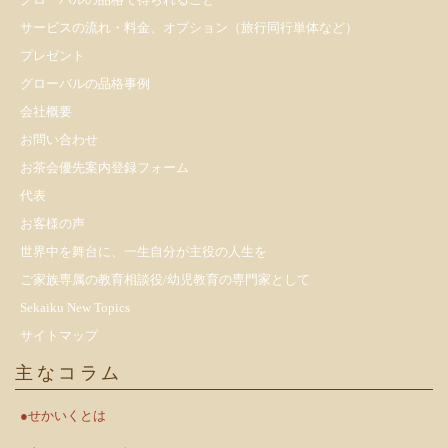
サービスの流れ・料金、オプション（旅行同行単体など）
プレゼント
​グローバルの品格事例
会社概要
お問い合わせ
お茶会優先案内登録フォーム
代表
お客様の声
世界中を舞台に、一生自分が主役の人生を
ご家族専属の教育相談役/幼児教育の専門家として
Sekaiku New Topics
サイトマップ
主なコラム
●せかいくとは