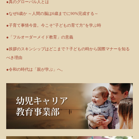
●真のグローバル人とは
●なぜ6歳か ～人間の脳は6歳までに90%完成する～
●子育て事情今昔。今こそ”子どもの育て方”を学ぶ時
●「フルオーダーメイド教育」の意義
●挨拶のスキンシップはどこまで？子どもの時から国際マナーを知る
べき理由
●令和の時代は「親が学ぶ」へ。