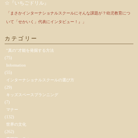
☆『いちごドリル』
「まさかインターナショナルスクールにそんな課題が？幼児教育につ
いて「せかいく」代表にインタビュー！』」
カテゴリー
”真の”才能を発掘する方法
(75)
Information
(55)
インターナショナルスクールの選び方
(29)
キッズスペースプランニング
(7)
マナー
(132)
世界の文化
(262)