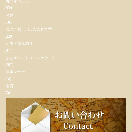
専門家コラム
(839)
発達
(181)
真のグローバル人の育て方
(229)
絵本・書籍紹介
(97)
親と子のコミュニケーション
(267)
食事マナー
(14)
食育
(60)