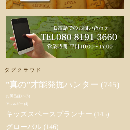
タグクラウド
”真の”才能発掘ハンター
(745)
お風呂嫌い
(5)
アレルギー
(4)
キッズスペースプランナー
(145)
グローバル
(146)