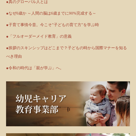
●真のグローバル人とは
●なぜ6歳か ～人間の脳は6歳までに90%完成する～
●子育て事情今昔。今こそ”子どもの育て方”を学ぶ時
●「フルオーダーメイド教育」の意義
●挨拶のスキンシップはどこまで？子どもの時から国際マナーを知る
べき理由
●令和の時代は「親が学ぶ」へ。