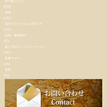
専門家コラム
(839)
発達
(181)
真のグローバル人の育て方
(229)
絵本・書籍紹介
(97)
親と子のコミュニケーション
(267)
食事マナー
(14)
食育
(60)