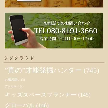
タグクラウド
”真の”才能発掘ハンター
(745)
お風呂嫌い
(5)
アレルギー
(4)
キッズスペースプランナー
(145)
グローバル
(146)