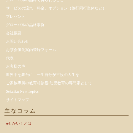
サービスの流れ・料金、オプション（旅行同行単体など）
プレゼント
​グローバルの品格事例
会社概要
お問い合わせ
お茶会優先案内登録フォーム
代表
お客様の声
世界中を舞台に、一生自分が主役の人生を
ご家族専属の教育相談役/幼児教育の専門家として
Sekaiku New Topics
サイトマップ
主なコラム
●せかいくとは